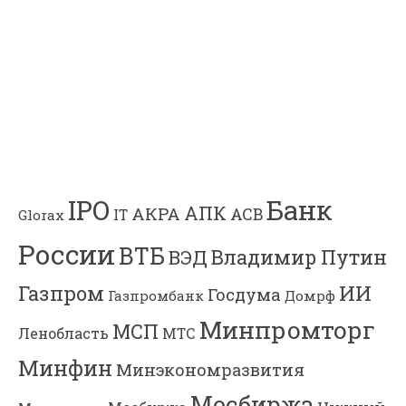
Банк
IPO
АПК
АКРА
АСВ
IT
Glorax
России
ВТБ
Владимир Путин
ВЭД
Газпром
ИИ
Госдума
Газпромбанк
Домрф
Минпромторг
МСП
Ленобласть
МТС
Минфин
Минэкономразвития
Мосбиржа