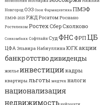
Мосбиржа
Нижний
Монополия
ПМЭФ
ОЭЗ
Новгород
Озон Фармацевтика
РЖД
Росатом
Роснано
ПМЭФ-2025
Ростех
Сколково
Сбер
Ростелеком
ЦБ
ФНС
ФРП
Суд
Софтлайн
Совкомбанк
акции
ЮГК
ЦФА
Эльвира Набиуллина
банкротство
дивиденды
инвестиции
кадры
жилье
льготы
налоги
квартиры
медтех
национализация
недвижимость
нейросети