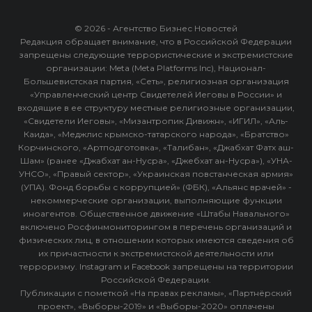
© 2026 - Агентство Бизнес Новостей
Редакция обращает внимание, что в Российской Федерации
запрещены следующие террористические и экстремистские
организации: Meta (Meta Platforms Inc), Национал-
Большевистская партия, «Сеть», религиозная организация
«Управленческий центр Свидетелей Иеговы в России» и
входящие в ее структуру местные религиозные организации,
«Свидетели Иеговы», «Мизантропик Дивижн», «ИГИЛ», «Аль-
Каида», «Меджлис крымско-татарского народа», «Братство»
Корчинского, «Артподготовка», «Талибан», «Джабхат Фатх аш-
Шам» (ранее «Джабхат ан-Нусра», «Джебхат ан-Нусра»), «УНА-
УНСО», «Правый сектор», «Украинская повстанческая армия»
(УПА). Фонд борьбы с коррупцией» (ФБК), «Альянс врачей» -
некоммерческие организации, выполняющие функции
иноагентов. Общественное движение «Штабы Навального»
включено Росфинмониторингом в перечень организаций и
физических лиц, в отношении которых имеются сведения об
их причастности к экстремистской деятельности или
терроризму. Instagram и Facebook запрещены на территории
Российской Федерации.
Публикации с пометкой «На правах рекламы», «Партнёрский
проект», «Выборы-2019» и «Выборы-2020» оплачены