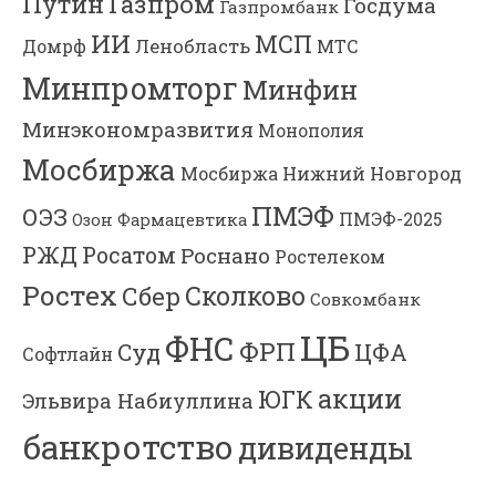
Газпром
Путин
Госдума
Газпромбанк
ИИ
МСП
Ленобласть
МТС
Домрф
Минпромторг
Минфин
Минэкономразвития
Монополия
Мосбиржа
Мосбиржа
Нижний Новгород
ПМЭФ
ОЭЗ
ПМЭФ-2025
Озон Фармацевтика
РЖД
Росатом
Роснано
Ростелеком
Ростех
Сколково
Сбер
Совкомбанк
ЦБ
ФНС
ФРП
Суд
ЦФА
Софтлайн
акции
ЮГК
Эльвира Набиуллина
банкротство
дивиденды