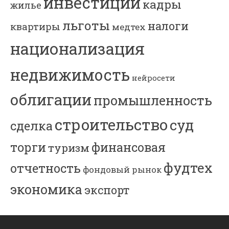
инвестиции
кадры
жилье
льготы
налоги
квартиры
медтех
национализация
недвижимость
нейросети
облигации
промышленность
строительство
суд
сделка
торги
финансовая
туризм
фудтех
отчетность
фондовый рынок
экономика
экспорт