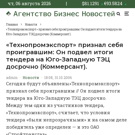
чт, 06 августа 2026
|
$
81.1291
€
93.5824
▲
▲
Главная
Новости
«Технопромэкспорт» признал себя проигравшим: Он подвел итоги тендера на
Юго-Западную ТЭЦ досрочно (Коммерсант).
«Технопромэкспорт» признал себя
проигравшим: Он подвел итоги
тендера на Юго-Западную ТЭЦ
досрочно (Коммерсант).
admin
·
Новости
·
18:08, 31.10.2006
Сегодня будут объявлены»Технопромэкспорт»
признал себя проигравшим // Он подвел итоги
тендера на Юго-Западную ТЭЦ досрочно.
Между тем один из участников тендера,
«Технопромэкспорт», считает, что условия
тендера «были непрозрачными» и на самом деле
победитель уже определен — и это ОАО
«Стройтрансгаз».