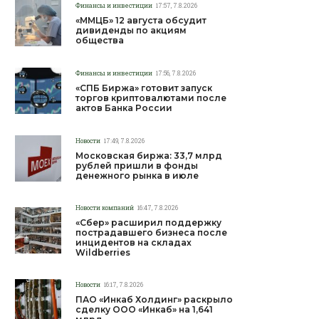
Финансы и инвестиции
17:57, 7.8.2026
«ММЦБ» 12 августа обсудит
дивиденды по акциям
общества
Финансы и инвестиции
17:56, 7.8.2026
«СПБ Биржа» готовит запуск
торгов криптовалютами после
актов Банка России
Новости
17:49, 7.8.2026
Московская биржа: 33,7 млрд
рублей пришли в фонды
денежного рынка в июле
Новости компаний
16:47, 7.8.2026
«Сбер» расширил поддержку
пострадавшего бизнеса после
инцидентов на складах
Wildberries
Новости
16:17, 7.8.2026
ПАО «Инкаб Холдинг» раскрыло
сделку ООО «Инкаб» на 1,641