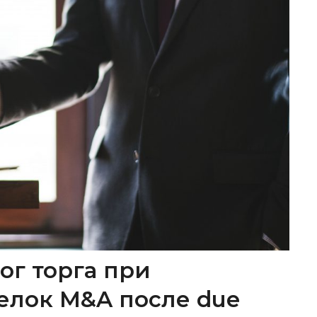
ог торга при
елок M&A после due