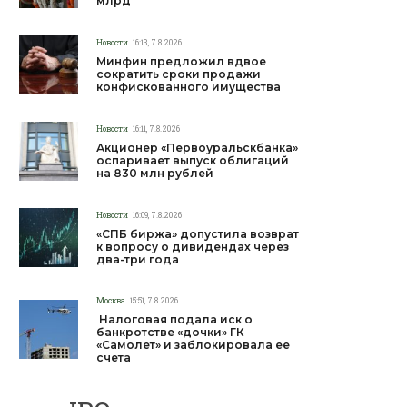
млрд
Новости
16:13, 7.8.2026
Минфин предложил вдвое
сократить сроки продажи
конфискованного имущества
Новости
16:11, 7.8.2026
Акционер «Первоуральскбанка»
оспаривает выпуск облигаций
на 830 млн рублей
Новости
16:09, 7.8.2026
«СПБ биржа» допустила возврат
к вопросу о дивидендах через
два-три года
Москва
15:51, 7.8.2026
Налоговая подала иск о
банкротстве «дочки» ГК
«Самолет» и заблокировала ее
счета