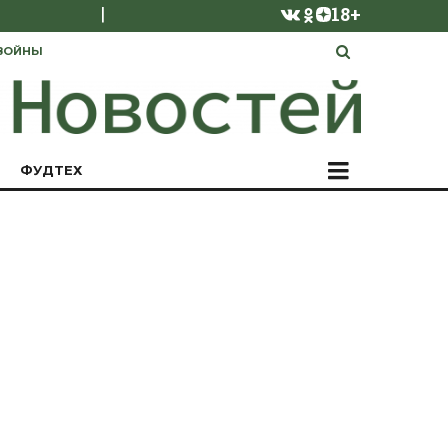
|
18+
ВОЙНЫ
ФУДТЕХ