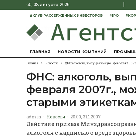
|
сб, 08 августа 2026
#КЛУБ РАССЕРЖЕННЫХ ИНВЕСТОРОВ
#IPO
#КОР
ГЛАВНАЯ
НОВОСТИ КОМПАНИЙ
ПРОМЫШ
Главная
Новости
ФНС: алкоголь, выпущенный до 1 февраля 2007
ФНС: алкоголь, вы
февраля 2007г., м
старыми этикеткам
admin
·
Новости
·
20:00, 31.1.2007
Действие приказа Минздравсоцразви
алкоголя с надписью о вреде здоров