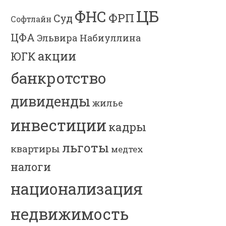
ЦБ
ФНС
ФРП
Суд
Софтлайн
ЦФА
Эльвира Набиуллина
акции
ЮГК
банкротство
дивиденды
жилье
инвестиции
кадры
льготы
квартиры
медтех
налоги
национализация
недвижимость