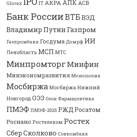
IPO
АПК
АКРА
АСВ
IT
Glorax
Банк России
ВТБ
ВЭД
Владимир Путин
Газпром
ИИ
Госдума
Газпромбанк
Домрф
МСП
Ленобласть
МТС
Минпромторг
Минфин
Минэкономразвития
Монополия
Мосбиржа
Мосбиржа
Нижний
ОЭЗ
Новгород
Озон Фармацевтика
ПМЭФ
РЖД
Росатом
ПМЭФ-2025
Ростех
Роснано
Ростелеком
Сколково
Сбер
Совкомбанк