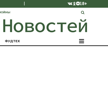
|
18+
ВОЙНЫ
ФУДТЕХ