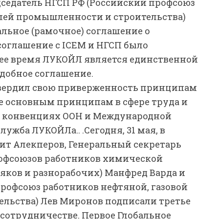
дседатель НГСП РФ (Российский профсоюз
слей промышленности и строительства)
льное (рамочное) соглашение о
соглашение с ICEM и НГСП было
ящее время ЛУКОЙЛ является единственной
добное соглашение.
вердил свою приверженность принципам
е основным принципам в сфере труда и
в конвенциях ООН и Международной
лужба ЛУКОЙЛа.. .
Сегодня, 31 мая, в
ит Алекперов, Генеральный секретарь
офсоюзов работников химической
яков и разнорабочих) Манфред Варда и
профсоюз работников нефтяной, газовой
льства) Лев Миронов подписали третье
 сотрудничестве. Первое Глобальное