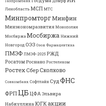
ИИ
Госдума
Газпромбанк
Домрф
МСП
Ленобласть
МТС
Минпромторг
Минфин
Минэкономразвития
Монополия
Мосбиржа
Мосбиржа
Нижний
ОЭЗ
Новгород
Озон Фармацевтика
ПМЭФ
РЖД
ПМЭФ-2025
Росатом
Роснано
Ростелеком
Ростех
Сколково
Сбер
ФНС
Суд
Софтлайн
Совкомбанк
ЦБ
ФРП
ЦФА
Эльвира
акции
ЮГК
Набиуллина