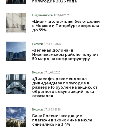
полугодие 2026 года
Недвижимость
17:15, 6.8.2026
«Циан»: доля жилья без отделки
в Москве и Петербурге выросла
до 55%
Новости
17:13, 6.8.2026
«Зелёная долина» в
Нижнекамском районе получит
50 млрд на инфраструктуру
Новости
17:11, 6.8.2026
«Диасофт» рекомендовал
дивиденды за полугодие в
размере 16 рублей на акцию, от
обратного выкупа акций пока
отказался
Новости
17:10, 6.8.2026
Банк России: входящие
платежи в экономике в июле
снизились на 3,4%