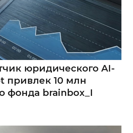
тчик юридического AI-
ot привлек 10 млн
о фонда brainbox_I