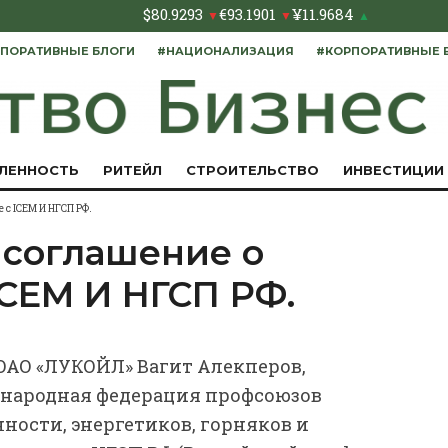
$
80.9293
€
93.1901
¥
11.9684
▼
▼
▲
ПОРАТИВНЫЕ БЛОГИ
#НАЦИОНАЛИЗАЦИЯ
#КОРПОРАТИВНЫЕ 
ЛЕННОСТЬ
РИТЕЙЛ
СТРОИТЕЛЬСТВО
ИНВЕСТИЦИИ
 с ICEM И НГСП РФ.
соглашение о
ICEM И НГСП РФ.
 ОАО «ЛУКОЙЛ» Вагит Алекперов,
ународная федерация профсоюзов
ости, энергетиков, горняков и