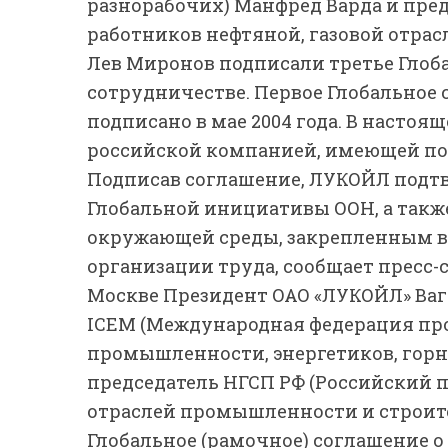
разнорабочих) Манфред Варда и пре
работников нефтяной, газовой отра
Лев Миронов подписали третье Глоба
сотрудничестве. Первое Глобальное 
подписано в мае 2004 года. В насто
российской компанией, имеющей по
Подписав соглашение, ЛУКОЙЛ подт
Глобальной инициативы ООН, а такж
окружающей среды, закрепленным 
организации труда, сообщает пресс-с
Москве Президент ОАО «ЛУКОЙЛ» Ваг
IСЕМ (Международная федерация пр
промышленности, энергетиков, горн
председатель НГСП РФ (Российский 
отраслей промышленности и строите
Глобальное (рамочное) соглашение о