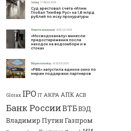
Запад
17:08, 6.8.2026
Суд арестовал счета «Илим
Глобал Тимбер Рус» на 1,8 млрд
рублей по иску прокуратуры
Новости компаний
16:53, 6.8.2026
«Мосводоканалу» вынесли
предостережения после
находок на водозаборе и в
стоках
Маркетплейсы
16:26, 6.8.2026
«РВБ» запустила единое окно по
мерам поддержки партнеров
IPO
АПК
АКРА
АСВ
IT
Glorax
Банк России
ВТБ
ВЭД
Газпром
Владимир Путин