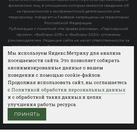
физических лиц, в отношении которых имеются сведения об
их причастности к экстремистской деятельности или
терроризму. Instagram и Facebook запрещены на территории
Российской Федерации.
Публикации с пометкой «На правах рекламы», «Партнёрский
проект», «Выборы-2019» и «Выборы-2020» оплачены
рекламодателем. Редакция сайта не несет ответственности за
достоверность информации, содержащейся в рекламных
объявлениях.
Мы используем Яндекс.Метрику для анализа
посещаемости сайта. Это позволяет собирать
Архив
анонимизированные данные о вашем
поведении с помощью cookie-файлов.
Категории
Продолжая использовать сайт, вы соглашаетесь
ФОТОБАНК АГЕНТСТВА БИЗНЕС НОВОСТЕЙ
с
Политикой обработки персональных данных
и с обработкой таких данных в целях
РЕГИОНЫ
ПОЛИТИКА
ОБЩЕСТВО
КУЛЬТУРА
улучшения работы ресурса.
НАУКА
СПОРТ
ПРИНЯТЬ