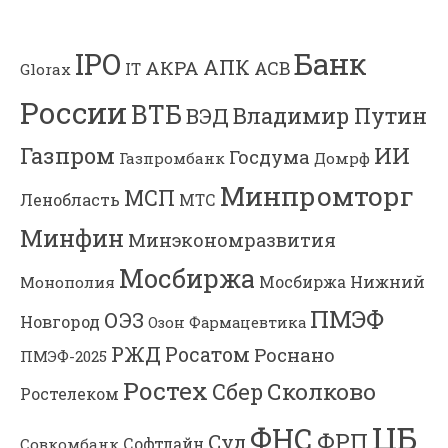
Банк
IPO
АПК
АКРА
АСВ
IT
Glorax
России
ВТБ
Владимир Путин
ВЭД
Газпром
ИИ
Госдума
Газпромбанк
Домрф
Минпромторг
МСП
Ленобласть
МТС
Минфин
Минэкономразвития
Мосбиржа
Мосбиржа
Нижний
Монополия
ПМЭФ
ОЭЗ
Новгород
Озон Фармацевтика
РЖД
Росатом
Роснано
ПМЭФ-2025
Ростех
Сколково
Сбер
Ростелеком
ЦБ
ФНС
ФРП
Суд
Софтлайн
Совкомбанк