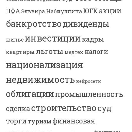
акции
ЮГК
ЦФА
Эльвира Набиуллина
банкротство
дивиденды
инвестиции
кадры
жилье
льготы
налоги
квартиры
медтех
национализация
недвижимость
нейросети
облигации
промышленность
строительство
суд
сделка
торги
финансовая
туризм