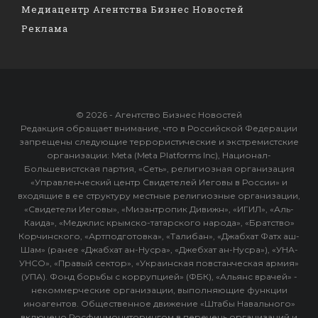
Медиацентр Агентства Бизнес Новостей
Реклама
© 2026 - Агентство Бизнес Новостей
Редакция обращает внимание, что в Российской Федерации
запрещены следующие террористические и экстремистские
организации: Meta (Meta Platforms Inc), Национал-
Большевистская партия, «Сеть», религиозная организация
«Управленческий центр Свидетелей Иеговы в России» и
входящие в ее структуру местные религиозные организации,
«Свидетели Иеговы», «Мизантропик Дивижн», «ИГИЛ», «Аль-
Каида», «Меджлис крымско-татарского народа», «Братство»
Корчинского, «Артподготовка», «Талибан», «Джабхат Фатх аш-
Шам» (ранее «Джабхат ан-Нусра», «Джебхат ан-Нусра»), «УНА-
УНСО», «Правый сектор», «Украинская повстанческая армия»
(УПА). Фонд борьбы с коррупцией» (ФБК), «Альянс врачей» -
некоммерческие организации, выполняющие функции
иноагентов. Общественное движение «Штабы Навального»
включено Росфинмониторингом в перечень организаций и