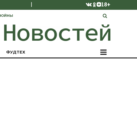
|
18+
ВОЙНЫ
ФУДТЕХ