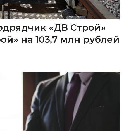
одрядчик «ДВ Строй»
ой» на 103,7 млн рублей