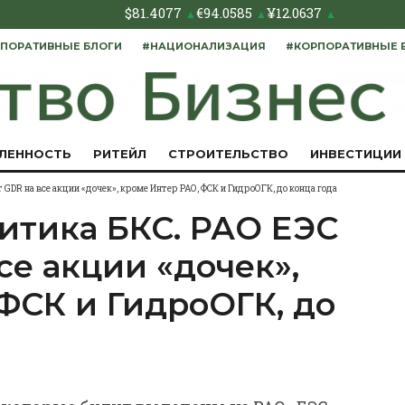
$
81.4077
€
94.0585
¥
12.0637
▲
▲
▲
ПОРАТИВНЫЕ БЛОГИ
#НАЦИОНАЛИЗАЦИЯ
#КОРПОРАТИВНЫЕ 
ЛЕННОСТЬ
РИТЕЙЛ
СТРОИТЕЛЬСТВО
ИНВЕСТИЦИИ
GDR на все акции «дочек», кроме Интер РАО, ФСК и ГидроОГК, до конца года
итика БКС. РАО ЕЭС
се акции «дочек»,
ФСК и ГидроОГК, до