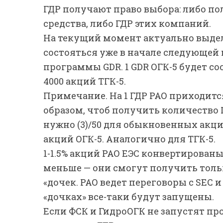
ГДР получают право выбора: либо п
средства, либо ГДР этих компаний.
На текущий момент актуально выделе
состояться уже в начале следующей н
программы GDR. 1 GDR ОГК-5 будет сост
4000 акций ТГК-5.
Примечание. На 1 ГДР РАО приходится (
образом, чтоб получить количество Г
нужно (3)/50 для обыкновенных акци
акций ОГК-5. Аналогично для ТГК-5.
1-1.5% акций РАО ЕЭС конвертирован
меньше — они смогут получить тольк
«дочек. РАО ведет переговоры с SEC 
«дочках» все-таки будут запущены.
Если ФСК и ГидроОГК не запустят пр