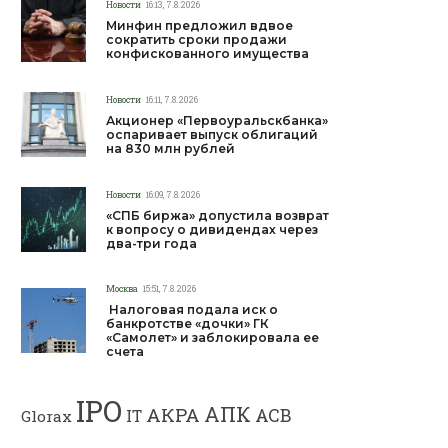
Новости
16:13, 7.8.2026
Минфин предложил вдвое
сократить сроки продажи
конфискованного имущества
Новости
16:11, 7.8.2026
Акционер «Первоуральскбанка»
оспаривает выпуск облигаций
на 830 млн рублей
Новости
16:09, 7.8.2026
«СПБ биржа» допустила возврат
к вопросу о дивидендах через
два-три года
Москва
15:51, 7.8.2026
Налоговая подала иск о
банкротстве «дочки» ГК
«Самолет» и заблокировала ее
счета
IPO
АПК
АКРА
АСВ
IT
Glorax