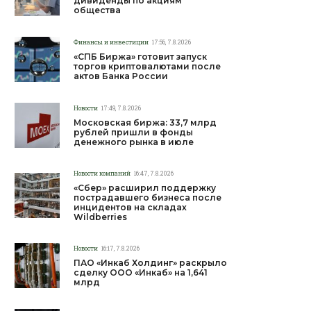
дивиденды по акциям
общества
Финансы и инвестиции
17:56, 7.8.2026
«СПБ Биржа» готовит запуск
торгов криптовалютами после
актов Банка России
Новости
17:49, 7.8.2026
Московская биржа: 33,7 млрд
рублей пришли в фонды
денежного рынка в июле
Новости компаний
16:47, 7.8.2026
«Сбер» расширил поддержку
пострадавшего бизнеса после
инцидентов на складах
Wildberries
Новости
16:17, 7.8.2026
ПАО «Инкаб Холдинг» раскрыло
сделку ООО «Инкаб» на 1,641
млрд