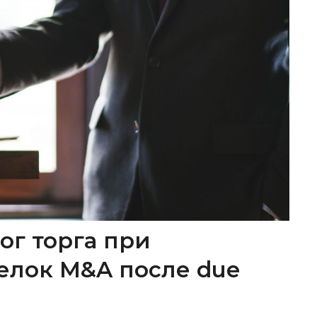
ог торга при
елок M&A после due