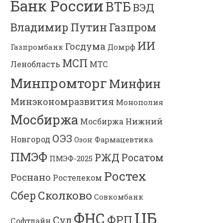
Банк России
ВТБ
ВЭД
Владимир Путин
Газпром
ИИ
Госдума
Газпромбанк
Домрф
МСП
Ленобласть
МТС
Минпромторг
Минфин
Минэкономразвития
Монополия
Мосбиржа
Мосбиржа
Нижний
ОЭЗ
Новгород
Озон Фармацевтика
ПМЭФ
РЖД
Росатом
ПМЭФ-2025
Ростех
Роснано
Ростелеком
Сколково
Сбер
Совкомбанк
ЦБ
ФНС
ФРП
Суд
Софтлайн