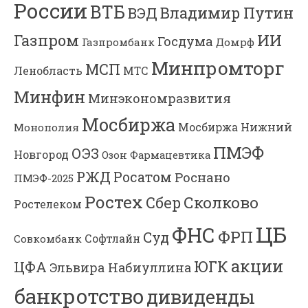
России
ВТБ
Владимир Путин
ВЭД
Газпром
ИИ
Госдума
Газпромбанк
Домрф
Минпромторг
МСП
Ленобласть
МТС
Минфин
Минэкономразвития
Мосбиржа
Мосбиржа
Нижний
Монополия
ПМЭФ
ОЭЗ
Новгород
Озон Фармацевтика
РЖД
Росатом
Роснано
ПМЭФ-2025
Ростех
Сколково
Сбер
Ростелеком
ЦБ
ФНС
ФРП
Суд
Софтлайн
Совкомбанк
акции
ЮГК
ЦФА
Эльвира Набиуллина
банкротство
дивиденды