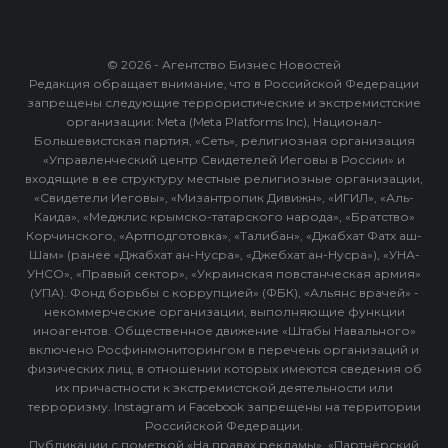
© 2026 - Агентство Бизнес Новостей
Редакция обращает внимание, что в Российской Федерации
запрещены следующие террористические и экстремистские
организации: Meta (Meta Platforms Inc), Национал-
Большевистская партия, «Сеть», религиозная организация
«Управленческий центр Свидетелей Иеговы в России» и
входящие в ее структуру местные религиозные организации,
«Свидетели Иеговы», «Мизантропик Дивижн», «ИГИЛ», «Аль-
Каида», «Меджлис крымско-татарского народа», «Братство»
Корчинского, «Артподготовка», «Талибан», «Джабхат Фатх аш-
Шам» (ранее «Джабхат ан-Нусра», «Джебхат ан-Нусра»), «УНА-
УНСО», «Правый сектор», «Украинская повстанческая армия»
(УПА). Фонд борьбы с коррупцией» (ФБК), «Альянс врачей» -
некоммерческие организации, выполняющие функции
иноагентов. Общественное движение «Штабы Навального»
включено Росфинмониторингом в перечень организаций и
физических лиц, в отношении которых имеются сведения об
их причастности к экстремистской деятельности или
терроризму. Instagram и Facebook запрещены на территории
Российской Федерации.
Публикации с пометкой «На правах рекламы», «Партнёрский