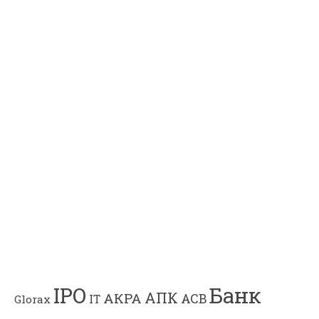
Банк
IPO
АПК
АКРА
АСВ
IT
Glorax