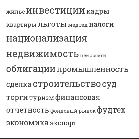
инвестиции
кадры
жилье
льготы
налоги
квартиры
медтех
национализация
недвижимость
нейросети
облигации
промышленность
строительство
суд
сделка
торги
финансовая
туризм
фудтех
отчетность
фондовый рынок
экономика
экспорт