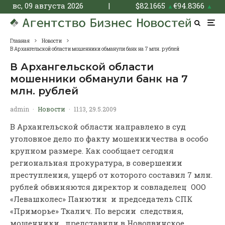
вс, 09 августа 2026
|
$
82.1665
€
94.8366
▲
▲
Главная
Новости
В Архангельской области мошенники обманули банк на 7 млн. рублей
В Архангельской области
мошенники обманули банк на 7
млн. рублей
admin
·
Новости
·
11:13, 29.5.2009
В Архангельской области направлено в суд
уголовное дело по факту мошенничества в особо
крупном размере. Как сообщает сегодня
региональная прокуратура, в совершении
преступления, ущерб от которого составил 7 млн.
рублей обвиняются директор и совладелец ООО
«Левашколес» Панютин и председатель СПК
«Приморье» Ткалич. По версии следствия,
мошенники представили в Новодвинское