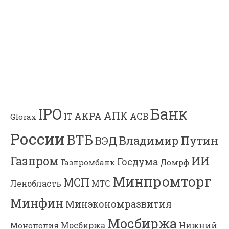
Банк
IPO
АПК
АКРА
АСВ
IT
Glorax
России
ВТБ
Владимир Путин
ВЭД
Газпром
ИИ
Госдума
Газпромбанк
Домрф
Минпромторг
МСП
Ленобласть
МТС
Минфин
Минэкономразвития
Мосбиржа
Мосбиржа
Нижний
Монополия