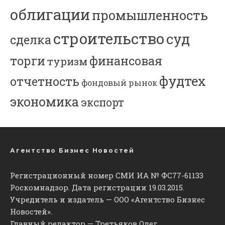
облигации
промышленность
строительство
суд
сделка
торги
финансовая
туризм
фудтех
отчетность
фондовый рынок
экономика
экспорт
Агентство Бизнес Новостей
Регистрационный номер СМИ ИА № ФС77-61133
Роскомнадзор. Дата регистрации 19.03.2015.
Учредитель и издатель — ООО «Агентство Бизнес
Новостей».
Главный редактор — Третьяков Олег