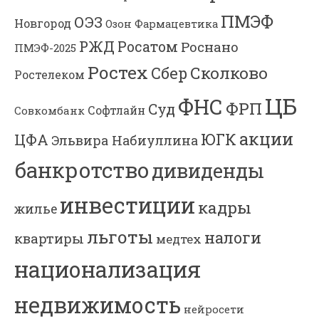
ПМЭФ
ОЭЗ
Новгород
Озон Фармацевтика
РЖД
Росатом
Роснано
ПМЭФ-2025
Ростех
Сколково
Сбер
Ростелеком
ЦБ
ФНС
ФРП
Суд
Софтлайн
Совкомбанк
акции
ЮГК
ЦФА
Эльвира Набиуллина
банкротство
дивиденды
инвестиции
кадры
жилье
льготы
налоги
квартиры
медтех
национализация
недвижимость
нейросети