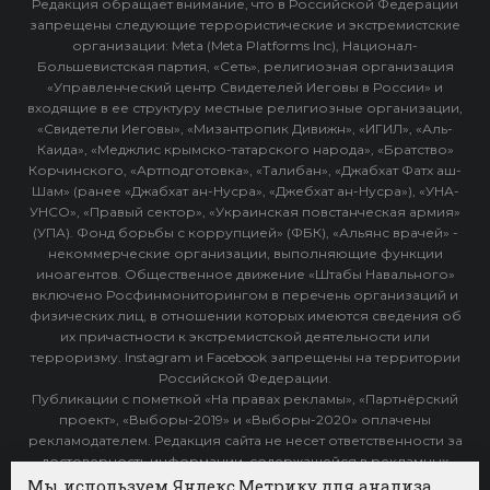
Редакция обращает внимание, что в Российской Федерации
запрещены следующие террористические и экстремистские
организации: Meta (Meta Platforms Inc), Национал-
Большевистская партия, «Сеть», религиозная организация
«Управленческий центр Свидетелей Иеговы в России» и
входящие в ее структуру местные религиозные организации,
«Свидетели Иеговы», «Мизантропик Дивижн», «ИГИЛ», «Аль-
Каида», «Меджлис крымско-татарского народа», «Братство»
Корчинского, «Артподготовка», «Талибан», «Джабхат Фатх аш-
Шам» (ранее «Джабхат ан-Нусра», «Джебхат ан-Нусра»), «УНА-
УНСО», «Правый сектор», «Украинская повстанческая армия»
(УПА). Фонд борьбы с коррупцией» (ФБК), «Альянс врачей» -
некоммерческие организации, выполняющие функции
иноагентов. Общественное движение «Штабы Навального»
включено Росфинмониторингом в перечень организаций и
физических лиц, в отношении которых имеются сведения об
их причастности к экстремистской деятельности или
терроризму. Instagram и Facebook запрещены на территории
Российской Федерации.
Публикации с пометкой «На правах рекламы», «Партнёрский
проект», «Выборы-2019» и «Выборы-2020» оплачены
рекламодателем. Редакция сайта не несет ответственности за
достоверность информации, содержащейся в рекламных
объявлениях.
Мы используем Яндекс.Метрику для анализа