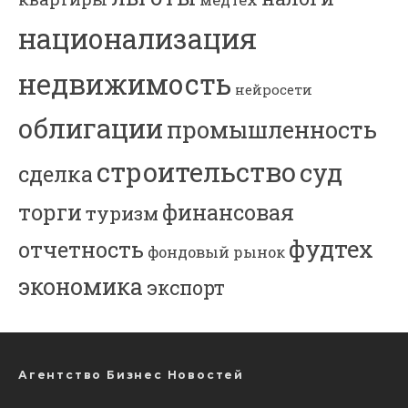
медтех
национализация
недвижимость
нейросети
облигации
промышленность
строительство
суд
сделка
торги
финансовая
туризм
фудтех
отчетность
фондовый рынок
экономика
экспорт
Агентство Бизнес Новостей