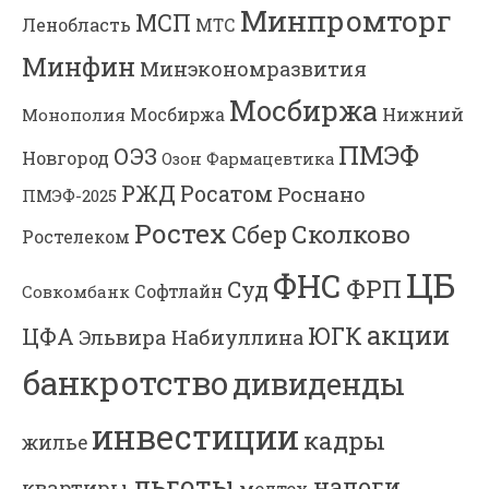
Минпромторг
МСП
Ленобласть
МТС
Минфин
Минэкономразвития
Мосбиржа
Мосбиржа
Нижний
Монополия
ПМЭФ
ОЭЗ
Новгород
Озон Фармацевтика
РЖД
Росатом
Роснано
ПМЭФ-2025
Ростех
Сколково
Сбер
Ростелеком
ЦБ
ФНС
ФРП
Суд
Софтлайн
Совкомбанк
акции
ЮГК
ЦФА
Эльвира Набиуллина
банкротство
дивиденды
инвестиции
кадры
жилье
льготы
налоги
квартиры