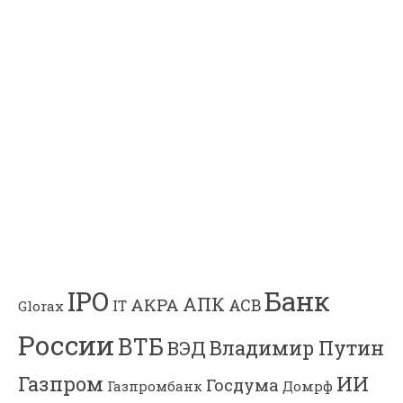
Банк
IPO
АПК
АКРА
АСВ
IT
Glorax
России
ВТБ
Владимир Путин
ВЭД
Газпром
ИИ
Госдума
Газпромбанк
Домрф