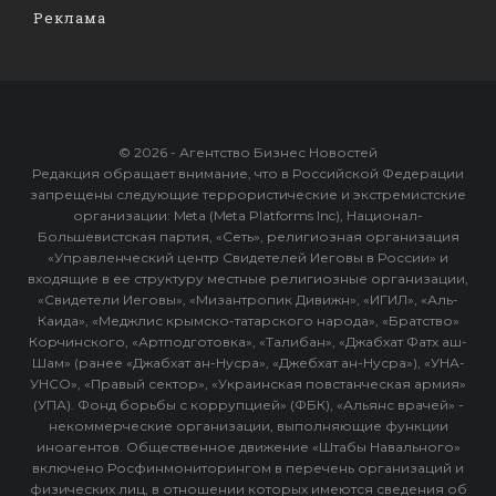
Реклама
© 2026 - Агентство Бизнес Новостей
Редакция обращает внимание, что в Российской Федерации
запрещены следующие террористические и экстремистские
организации: Meta (Meta Platforms Inc), Национал-
Большевистская партия, «Сеть», религиозная организация
«Управленческий центр Свидетелей Иеговы в России» и
входящие в ее структуру местные религиозные организации,
«Свидетели Иеговы», «Мизантропик Дивижн», «ИГИЛ», «Аль-
Каида», «Меджлис крымско-татарского народа», «Братство»
Корчинского, «Артподготовка», «Талибан», «Джабхат Фатх аш-
Шам» (ранее «Джабхат ан-Нусра», «Джебхат ан-Нусра»), «УНА-
УНСО», «Правый сектор», «Украинская повстанческая армия»
(УПА). Фонд борьбы с коррупцией» (ФБК), «Альянс врачей» -
некоммерческие организации, выполняющие функции
иноагентов. Общественное движение «Штабы Навального»
включено Росфинмониторингом в перечень организаций и
физических лиц, в отношении которых имеются сведения об