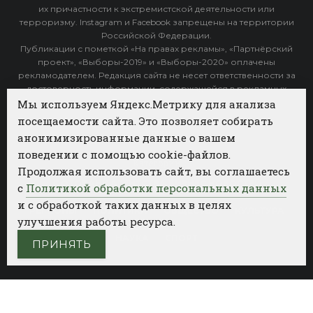
их причастности к экстремистской деятельности или
терроризму. Instagram и Facebook запрещены на территории
Российской Федерации.
Публикации с пометкой «На правах рекламы», «Партнёрский
проект», «Выборы-2019» и «Выборы-2020» оплачены
рекламодателем. Редакция сайта не несет ответственности за
достоверность информации, содержащейся в рекламных
объявлениях.
Мы используем Яндекс.Метрику для анализа
посещаемости сайта. Это позволяет собирать
Архив
анонимизированные данные о вашем
поведении с помощью cookie-файлов.
Категории
Продолжая использовать сайт, вы соглашаетесь
ФОТОБАНК АГЕНТСТВА БИЗНЕС НОВОСТЕЙ
с
Политикой обработки персональных данных
и с обработкой таких данных в целях
РЕГИОНЫ
ПОЛИТИКА
ОБЩЕСТВО
КУЛЬТУРА
улучшения работы ресурса.
НАУКА
СПОРТ
ПРИНЯТЬ