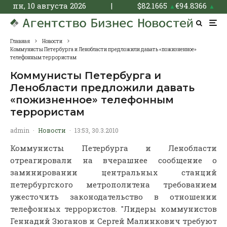
пн, 10 августа 2026
|
$
82.1665
€
94.8366
▲
▲
Главная
Новости
Коммунисты Петербурга и Ленобласти предложили давать «пожизненное»
телефонным террористам
Коммунисты Петербурга и
Ленобласти предложили давать
«пожизненное» телефонным
террористам
admin
·
Новости
·
13:53, 30.3.2010
Коммунисты Петербурга и Ленобласти
отреагировали на вчерашнее сообщение о
заминировании центральных станций
петербургского метрополитена требованием
ужесточить законодательство в отношении
телефонных террористов. "Лидеры коммунистов
Геннадий Зюганов и Сергей Малинкович требуют