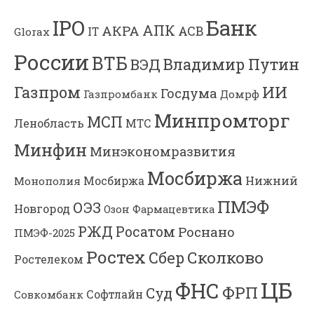
Банк
IPO
АПК
АКРА
АСВ
IT
Glorax
России
ВТБ
Владимир Путин
ВЭД
Газпром
ИИ
Госдума
Газпромбанк
Домрф
Минпромторг
МСП
Ленобласть
МТС
Минфин
Минэкономразвития
Мосбиржа
Мосбиржа
Нижний
Монополия
ПМЭФ
ОЭЗ
Новгород
Озон Фармацевтика
РЖД
Росатом
Роснано
ПМЭФ-2025
Ростех
Сколково
Сбер
Ростелеком
ЦБ
ФНС
ФРП
Суд
Софтлайн
Совкомбанк