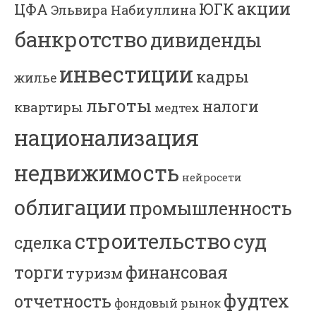
акции
ЮГК
ЦФА
Эльвира Набиуллина
банкротство
дивиденды
инвестиции
кадры
жилье
льготы
налоги
квартиры
медтех
национализация
недвижимость
нейросети
облигации
промышленность
строительство
суд
сделка
торги
финансовая
туризм
фудтех
отчетность
фондовый рынок