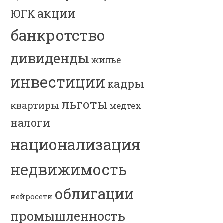
акции
ЮГК
банкротство
дивиденды
жилье
инвестиции
кадры
льготы
квартиры
медтех
налоги
национализация
недвижимость
облигации
нейросети
промышленность