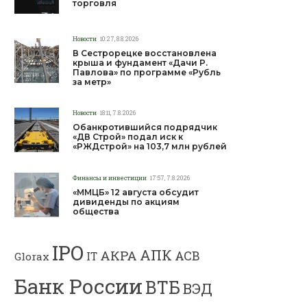
торговля
Новости
10:27, 8.8.2026
В Сестрорецке восстановлена
крыша и фундамент «Дачи Р.
Павлова» по программе «Рубль
за метр»
Новости
18:11, 7.8.2026
Обанкротившийся подрядчик
«ДВ Строй» подал иск к
«РЖДстрой» на 103,7 млн рублей
Финансы и инвестиции
17:57, 7.8.2026
«ММЦБ» 12 августа обсудит
дивиденды по акциям
общества
IPO
АПК
АКРА
АСВ
IT
Glorax
Банк России
ВТБ
ВЭД