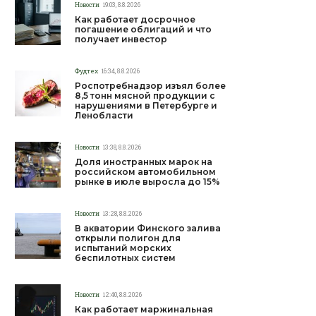
Новости
19:03, 8.8.2026
Как работает досрочное
погашение облигаций и что
получает инвестор
Фудтех
16:34, 8.8.2026
Роспотребнадзор изъял более
8,5 тонн мясной продукции с
нарушениями в Петербурге и
Ленобласти
Новости
13:38, 8.8.2026
Доля иностранных марок на
российском автомобильном
рынке в июле выросла до 15%
Новости
13:28, 8.8.2026
В акватории Финского залива
открыли полигон для
испытаний морских
беспилотных систем
Новости
12:40, 8.8.2026
Как работает маржинальная