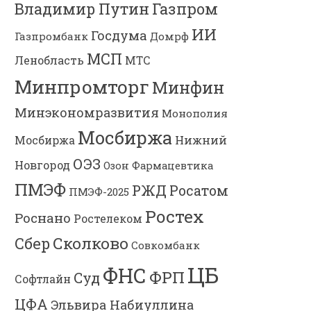
Владимир Путин
Газпром
ИИ
Госдума
Газпромбанк
Домрф
МСП
Ленобласть
МТС
Минпромторг
Минфин
Минэкономразвития
Монополия
Мосбиржа
Мосбиржа
Нижний
ОЭЗ
Новгород
Озон Фармацевтика
ПМЭФ
РЖД
Росатом
ПМЭФ-2025
Ростех
Роснано
Ростелеком
Сколково
Сбер
Совкомбанк
ЦБ
ФНС
ФРП
Суд
Софтлайн
ЦФА
Эльвира Набиуллина