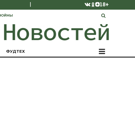
|
18+
ВОЙНЫ
ФУДТЕХ