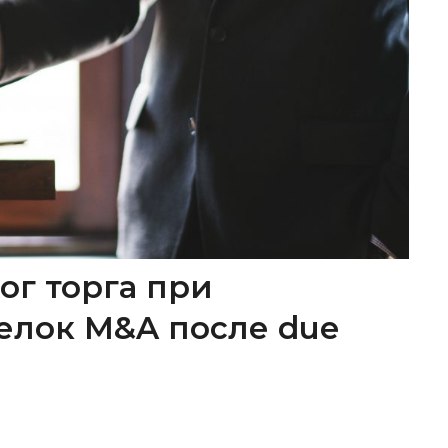
ог торга при
елок M&A после due