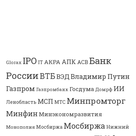
Банк
IPO
АПК
АКРА
АСВ
IT
Glorax
России
ВТБ
Владимир Путин
ВЭД
Газпром
ИИ
Госдума
Газпромбанк
Домрф
Минпромторг
МСП
Ленобласть
МТС
Минфин
Минэкономразвития
Мосбиржа
Мосбиржа
Нижний
Монополия