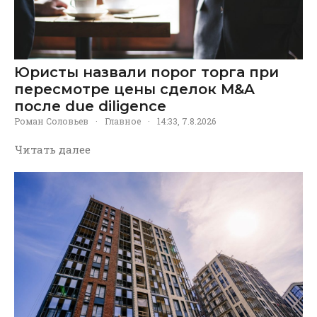
Юристы назвали порог торга при
пересмотре цены сделок M&A
после due diligence
Роман Соловьев
·
Главное
·
14:33, 7.8.2026
Читать далее