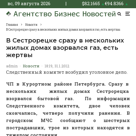
вс, 09 августа 2026
|
$
82.1665
€
94.8366
▲
▲
Главная
Новости
В Сестрорецке сразу в нескольких жилых домах взорвался газ, есть жертвы
В Сестрорецке сразу в нескольких
жилых домах взорвался газ, есть
жертвы
admin
·
Новости
·
18:19, 31.1.2012
Следственный комитет возбудил уголовное дело.
ЧП в Курортном районе Петербурга. Сразу в
нескольких жилых домах Сестрорецка
взорвался бытовой газ. По информации
Следственного комитета, двое человек
скончались, четверо получили ранения. В
городском МЧС сообщают о шестерых
пострадавших, трое из которых находятся в
тяжелом состоянии.