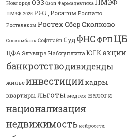
ПМЭФ
ОЭЗ
Новгород
Озон Фармацевтика
РЖД
Росатом
Роснано
ПМЭФ-2025
Ростех
Сколково
Сбер
Ростелеком
ЦБ
ФНС
ФРП
Суд
Софтлайн
Совкомбанк
акции
ЮГК
ЦФА
Эльвира Набиуллина
банкротство
дивиденды
инвестиции
кадры
жилье
льготы
налоги
квартиры
медтех
национализация
недвижимость
нейросети