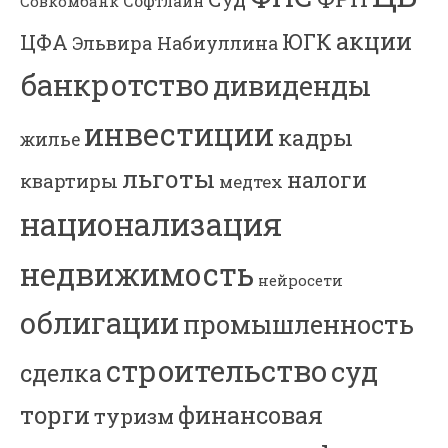
Софтлайн
Совкомбанк
акции
ЮГК
ЦФА
Эльвира Набиуллина
банкротство
дивиденды
инвестиции
кадры
жилье
льготы
налоги
квартиры
медтех
национализация
недвижимость
нейросети
облигации
промышленность
строительство
суд
сделка
торги
финансовая
туризм