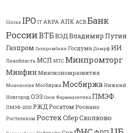
Банк
IPO
АПК
АКРА
АСВ
IT
Glorax
России
ВТБ
Владимир Путин
ВЭД
Газпром
ИИ
Госдума
Газпромбанк
Домрф
Минпромторг
МСП
Ленобласть
МТС
Минфин
Минэкономразвития
Мосбиржа
Мосбиржа
Нижний
Монополия
ПМЭФ
ОЭЗ
Новгород
Озон Фармацевтика
РЖД
Росатом
Роснано
ПМЭФ-2025
Ростех
Сколково
Сбер
Ростелеком
ЦБ
ФНС
ФРП
Суд