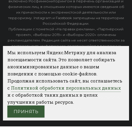
включено Росфинмониторингом в перечень организаций и
физических лиц, в отношении которых имеются сведения об
их причастности к экстремистской деятельности или
терроризму. Instagram и Facebook запрещены на территории
Российской Федерации.
Публикации с пометкой «На правах рекламы», «Партнёрский
проект», «Выборы-2019» и «Выборы-2020» оплачены
рекламодателем. Редакция сайта не несет ответственности за
достоверность информации, содержащейся в рекламных
объявлениях.
Мы используем Яндекс.Метрику для анализа
посещаемости сайта. Это позволяет собирать
Архив
анонимизированные данные о вашем
поведении с помощью cookie-файлов.
Категории
Продолжая использовать сайт, вы соглашаетесь
ФОТОБАНК АГЕНТСТВА БИЗНЕС НОВОСТЕЙ
с
Политикой обработки персональных данных
и с обработкой таких данных в целях
РЕГИОНЫ
ПОЛИТИКА
ОБЩЕСТВО
КУЛЬТУРА
улучшения работы ресурса.
НАУКА
СПОРТ
ПРИНЯТЬ