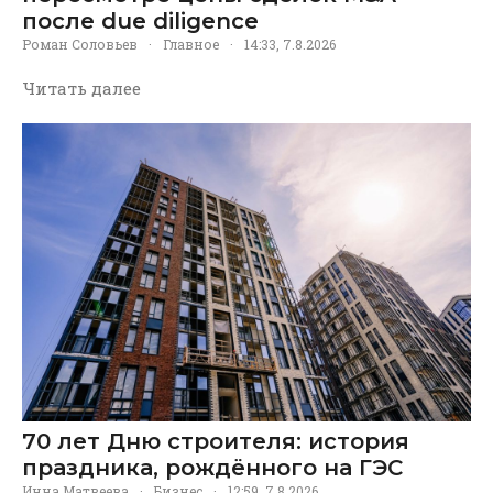
после due diligence
Роман Соловьев
·
Главное
·
14:33, 7.8.2026
Читать далее
70 лет Дню строителя: история
праздника, рождённого на ГЭС
Инна Матвеева
·
Бизнес
·
12:59, 7.8.2026