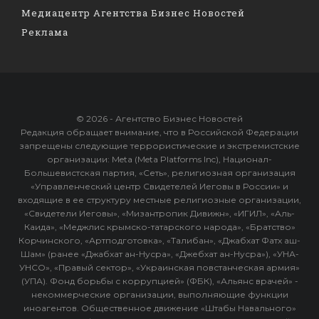
Медиацентр Агентства Бизнес Новостей
Реклама
© 2026 - Агентство Бизнес Новостей
Редакция обращает внимание, что в Российской Федерации
запрещены следующие террористические и экстремистские
организации: Meta (Meta Platforms Inc), Национал-
Большевистская партия, «Сеть», религиозная организация
«Управленческий центр Свидетелей Иеговы в России» и
входящие в ее структуру местные религиозные организации,
«Свидетели Иеговы», «Мизантропик Дивижн», «ИГИЛ», «Аль-
Каида», «Меджлис крымско-татарского народа», «Братство»
Корчинского, «Артподготовка», «Талибан», «Джабхат Фатх аш-
Шам» (ранее «Джабхат ан-Нусра», «Джебхат ан-Нусра»), «УНА-
УНСО», «Правый сектор», «Украинская повстанческая армия»
(УПА). Фонд борьбы с коррупцией» (ФБК), «Альянс врачей» -
некоммерческие организации, выполняющие функции
иноагентов. Общественное движение «Штабы Навального»