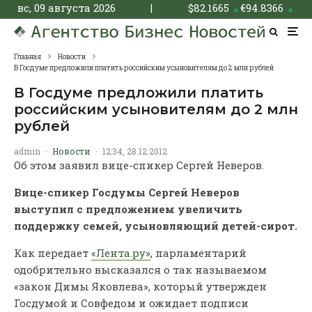
вс, 09 августа 2026
|
$
82.1665
€
94.8366
▲
▲
Главная
Новости
В Госдуме предложили платить российским усыновителям до 2 млн рублей
В Госдуме предложили платить
российским усыновителям до 2 млн
рублей
admin
·
Новости
·
12:34, 28.12.2012
Об этом заявил вице-спикер Сергей Неверов.
Вице-спикер Госдумы Сергей Неверов
выступил с предложением увеличить
поддержку семей, усыновляющий детей-сирот.
Как передает
«Лента.ру»
, парламентарий
одобрительно высказался о так называемом
«закон Димы Яковлева», который утвержден
Госдумой и Совфедом и ожидает подписи