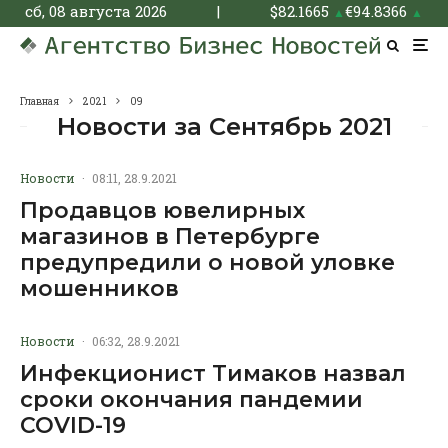
сб, 08 августа 2026
|
$
82.1665
€
94.8366
▲
▲
Главная
2021
09
Новости за Сентябрь 2021
Новости
·
08:11, 28.9.2021
Продавцов ювелирных
магазинов в Петербурге
предупредили о новой уловке
мошенников
Новости
·
06:32, 28.9.2021
Инфекционист Тимаков назвал
сроки окончания пандемии
COVID-19