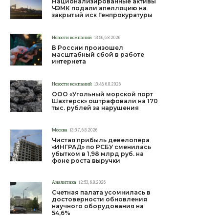
Национализированные активы
ЧЭМК подали апелляцию на
закрытый иск Генпрокуратуры
Новости компаний
13:56, 6.8.2026
В России произошел
масштабный сбой в работе
интернета
Новости компаний
13:46, 6.8.2026
ООО «Угольный морской порт
Шахтерск» оштрафовали на 170
тыс. рублей за нарушения
Москва
13:37, 6.8.2026
Чистая прибыль девелопера
«ИНГРАД» по РСБУ сменилась
убытком в 1,98 млрд руб. на
фоне роста выручки
Аналитика
12:53, 6.8.2026
Счетная палата усомнилась в
достоверности обновления
научного оборудования на
54,6%