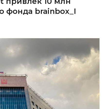
ot привлек 10 млн
о фонда brainbox_I