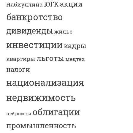
акции
ЮГК
Набиуллина
банкротство
дивиденды
жилье
инвестиции
кадры
льготы
квартиры
медтех
налоги
национализация
недвижимость
облигации
нейросети
промышленность