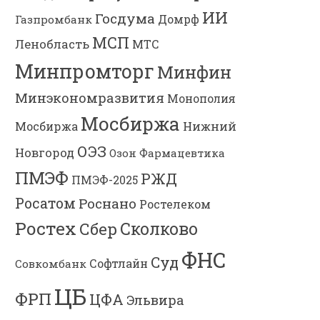
ИИ
Госдума
Газпромбанк
Домрф
МСП
Ленобласть
МТС
Минпромторг
Минфин
Минэкономразвития
Монополия
Мосбиржа
Мосбиржа
Нижний
ОЭЗ
Новгород
Озон Фармацевтика
ПМЭФ
РЖД
ПМЭФ-2025
Росатом
Роснано
Ростелеком
Ростех
Сколково
Сбер
ФНС
Суд
Софтлайн
Совкомбанк
ЦБ
ФРП
ЦФА
Эльвира