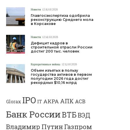
Новости
12:16, 6.8.2026
Главгосэкспертиза одобрила
реконструкцию Среднего мола
в Корсакове
Новости
12:14, 6.8.2026
Дефицит кадров в
строительной отрасли России
достиг 200 тыс. человек
Корпоративные войны
12:11, 6.8.2026
Объем изъятых в пользу
государства активов в первом
полугодии 2026 года достиг
рекордных $10,16 млрд
IPO
АПК
АКРА
АСВ
IT
Glorax
Банк России
ВТБ
ВЭД
Газпром
Владимир Путин