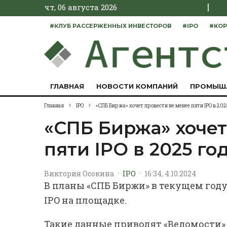
|
чт, 06 августа 2026
#КЛУБ РАССЕРЖЕННЫХ ИНВЕСТОРОВ
#IPO
#КОР
ГЛАВНАЯ
НОВОСТИ КОМПАНИЙ
ПРОМЫШ
Главная
IPO
«СПБ Биржа» хочет провести не менее пяти IPO в 202
«СПБ Биржа» хочет
пяти IPO в 2025 го
Виктория Осокина
·
IPO
·
16:34, 4.10.2024
В планы «СПБ Биржи» в текущем году
IPO на площадке.
Такие данные приводят «Ведомости»