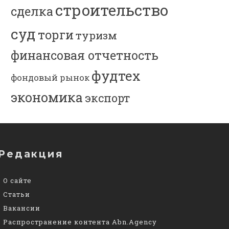
строительство
сделка
суд
торги
туризм
финансовая отчетность
фудтех
фондовый рынок
экономика
экспорт
Редакция
О сайте
Статьи
Вакансии
Распространение контента Abn.Agency