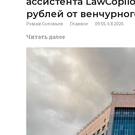
ассистента LawCopil
рублей от венчурног
Роман Соловьев
·
Главное
·
09:55, 6.8.2026
Читать далее