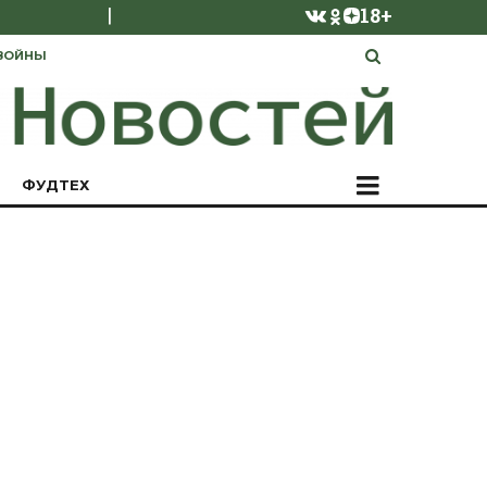
|
18+
ВОЙНЫ
ФУДТЕХ