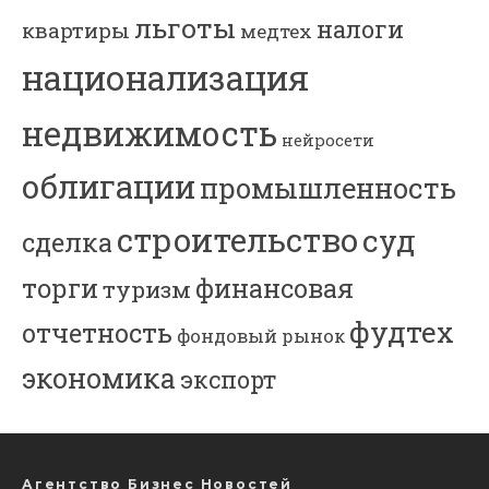
льготы
налоги
квартиры
медтех
национализация
недвижимость
нейросети
облигации
промышленность
строительство
суд
сделка
торги
финансовая
туризм
фудтех
отчетность
фондовый рынок
экономика
экспорт
Агентство Бизнес Новостей