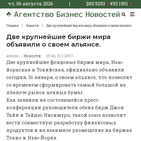
чт, 06 августа 2026
|
$
80.9293
€
93.1901
▼
▼
Главная
Новости
Две крупнейшие биржи мира объявили о своем альянсе.
Две крупнейшие биржи мира
объявили о своем альянсе.
admin
·
Новости
·
19:46, 31.1.2007
Две крупнейшие фондовые биржи мира, Нью-
йоркская и Токийская, официально объявили
сегодня, 31 января, о своем альянсе, что позволит
со временем сформировать самый большой на
планете рынок ценных бумаг.
Как заявили на состоявшейся пресс-
конференции руководители обеих бирж Джон
Тайн и Тайдзо Нисимуро, такой союз позволит
вести совместную разработку финансовых
продуктов и их взаимное размещение на биржах
Токио и Нью-Йорка.