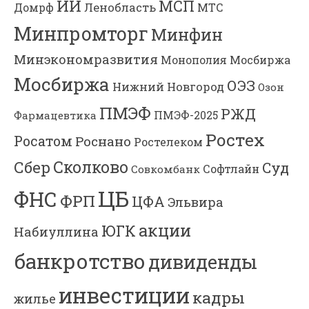
ИИ
МСП
Ленобласть
МТС
Домрф
Минпромторг
Минфин
Минэкономразвития
Мосбиржа
Монополия
Мосбиржа
ОЭЗ
Нижний Новгород
Озон
ПМЭФ
РЖД
Фармацевтика
ПМЭФ-2025
Ростех
Росатом
Роснано
Ростелеком
Сколково
Сбер
Суд
Софтлайн
Совкомбанк
ЦБ
ФНС
ФРП
ЦФА
Эльвира
акции
ЮГК
Набиуллина
банкротство
дивиденды
инвестиции
кадры
жилье