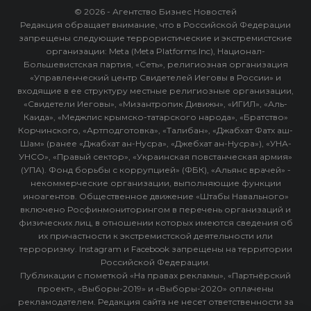
© 2026 - Агентство Бизнес Новостей
Редакция обращает внимание, что в Российской Федерации
запрещены следующие террористические и экстремистские
организации: Meta (Meta Platforms Inc), Национал-
Большевистская партия, «Сеть», религиозная организация
«Управленческий центр Свидетелей Иеговы в России» и
входящие в ее структуру местные религиозные организации,
«Свидетели Иеговы», «Мизантропик Дивижн», «ИГИЛ», «Аль-
Каида», «Меджлис крымско-татарского народа», «Братство»
Корчинского, «Артподготовка», «Талибан», «Джабхат Фатх аш-
Шам» (ранее «Джабхат ан-Нусра», «Джебхат ан-Нусра»), «УНА-
УНСО», «Правый сектор», «Украинская повстанческая армия»
(УПА). Фонд борьбы с коррупцией» (ФБК), «Альянс врачей» -
некоммерческие организации, выполняющие функции
иноагентов. Общественное движение «Штабы Навального»
включено Росфинмониторингом в перечень организаций и
физических лиц, в отношении которых имеются сведения об
их причастности к экстремистской деятельности или
терроризму. Instagram и Facebook запрещены на территории
Российской Федерации.
Публикации с пометкой «На правах рекламы», «Партнёрский
проект», «Выборы-2019» и «Выборы-2020» оплачены
рекламодателем. Редакция сайта не несет ответственности за