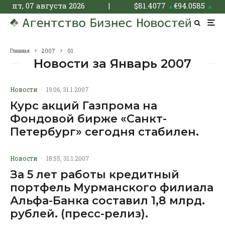
пт, 07 августа 2026
|
$
81.4077
€
94.0585
▲
▲
Главная
2007
01
Новости за Январь 2007
Новости
·
19:06, 31.1.2007
Курс акций Газпрома на
Фондовой бирже «Санкт-
Петербург» сегодня стабилен.
Новости
·
18:55, 31.1.2007
За 5 лет работы кредитный
портфель Мурманского филиала
Альфа-Банка составил 1,8 млрд.
рублей. (пресс-релиз).