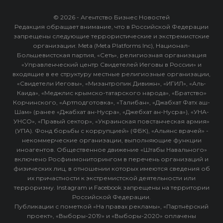
© 2026 - Агентство Бизнес Новостей
Редакция обращает внимание, что в Российской Федерации
запрещены следующие террористические и экстремистские
организации: Meta (Meta Platforms Inc), Национал-
Большевистская партия, «Сеть», религиозная организация
«Управленческий центр Свидетелей Иеговы в России» и
входящие в ее структуру местные религиозные организации,
«Свидетели Иеговы», «Мизантропик Дивижн», «ИГИЛ», «Аль-
Каида», «Меджлис крымско-татарского народа», «Братство»
Корчинского, «Артподготовка», «Талибан», «Джабхат Фатх аш-
Шам» (ранее «Джабхат ан-Нусра», «Джебхат ан-Нусра»), «УНА-
УНСО», «Правый сектор», «Украинская повстанческая армия»
(УПА). Фонд борьбы с коррупцией» (ФБК), «Альянс врачей» -
некоммерческие организации, выполняющие функции
иноагентов. Общественное движение «Штабы Навального»
включено Росфинмониторингом в перечень организаций и
физических лиц, в отношении которых имеются сведения об
их причастности к экстремистской деятельности или
терроризму. Instagram и Facebook запрещены на территории
Российской Федерации.
Публикации с пометкой «На правах рекламы», «Партнёрский
проект», «Выборы-2019» и «Выборы-2020» оплачены