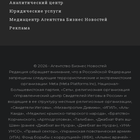
Аналитический центр
Юридические услуги
Медиацентр Агентства Бизнес Новостей
Реклама
© 2026 - Агентство Бизнес Новостей
Редакция обращает внимание, что в Российской Федерации
запрещены следующие террористические и экстремистские
организации: Meta (Meta Platforms Inc), Национал-
Большевистская партия, «Сеть», религиозная организация
«Управленческий центр Свидетелей Иеговы в России» и
входящие в ее структуру местные религиозные организации,
«Свидетели Иеговы», «Мизантропик Дивижн», «ИГИЛ», «Аль-
Каида», «Меджлис крымско-татарского народа», «Братство»
Корчинского, «Артподготовка», «Талибан», «Джабхат Фатх аш-
Шам» (ранее «Джабхат ан-Нусра», «Джебхат ан-Нусра»), «УНА-
УНСО», «Правый сектор», «Украинская повстанческая армия»
(УПА). Фонд борьбы с коррупцией» (ФБК), «Альянс врачей» -