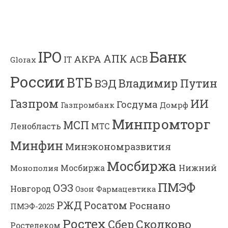
Банк
IPO
АПК
АКРА
АСВ
IT
Glorax
России
ВТБ
Владимир Путин
ВЭД
Газпром
ИИ
Госдума
Газпромбанк
Домрф
Минпромторг
МСП
Ленобласть
МТС
Минфин
Минэкономразвития
Мосбиржа
Мосбиржа
Нижний
Монополия
ПМЭФ
ОЭЗ
Новгород
Озон Фармацевтика
РЖД
Росатом
Роснано
ПМЭФ-2025
Ростех
Сколково
Сбер
Ростелеком