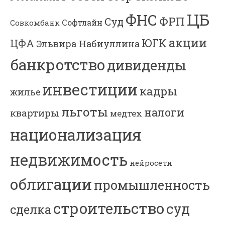
ЦБ
ФНС
ФРП
Суд
Софтлайн
Совкомбанк
акции
ЮГК
ЦФА
Эльвира Набиуллина
банкротство
дивиденды
инвестиции
кадры
жилье
льготы
налоги
квартиры
медтех
национализация
недвижимость
нейросети
облигации
промышленность
строительство
суд
сделка