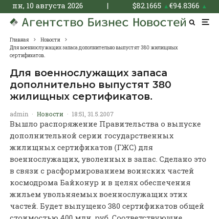
пн, 10 августа 2026
|
$
82.1665
€
94.8366
▲
▲
Главная
Новости
Для военнослужащих запаса дополнительно выпустят 380 жилищных
сертификатов.
Для военнослужащих запаса
дополнительно выпустят 380
жилищных сертификатов.
admin
·
Новости
·
18:51, 31.5.2007
Вышло распоряжение Правительства о выпуске
дополнительной серии государственных
жилищных сертификатов (ГЖС) для
военнослужащих, уволенных в запас. Сделано это
в связи с расформированием воинских частей
космодрома Байконур и в целях обеспечения
жильем увольняемых военнослужащих этих
частей. Будет выпущено 380 сертификатов общей
стоимостью 400 млн. руб. Соответствующие