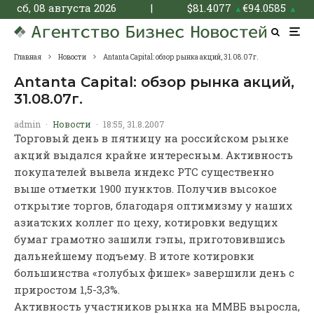
сб, 08 августа 2026
|
$
81.4077
€
94.0585
▲
▲
Главная
Новости
Antanta Capital: обзор рынка акций, 31.08.07г.
Antanta Capital: обзор рынка акций,
31.08.07г.
admin
·
Новости
·
18:55, 31.8.2007
Торговый день в пятницу на российском рынке
акций выдался крайне интересным. Активность
покупателей вывела индекс РТС существенно
выше отметки 1900 пунктов. Получив высокое
открытие торгов, благодаря оптимизму у наших
азиатских коллег по цеху, котировки ведущих
бумаг грамотно зашили гэпы, приготовившись
дальнейшему подъему. В итоге котировки
большинства «голубых фишек» завершили день с
приростом 1,5-3,3%.
Активность участников рынка на ММВБ выросла,