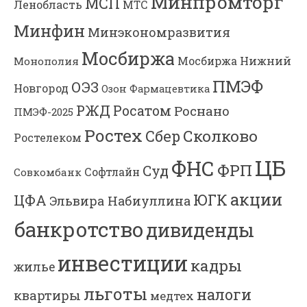
Минпромторг
МСП
Ленобласть
МТС
Минфин
Минэкономразвития
Мосбиржа
Мосбиржа
Нижний
Монополия
ПМЭФ
ОЭЗ
Новгород
Озон Фармацевтика
РЖД
Росатом
Роснано
ПМЭФ-2025
Ростех
Сколково
Сбер
Ростелеком
ЦБ
ФНС
ФРП
Суд
Софтлайн
Совкомбанк
акции
ЮГК
ЦФА
Эльвира Набиуллина
банкротство
дивиденды
инвестиции
кадры
жилье
льготы
налоги
квартиры
медтех