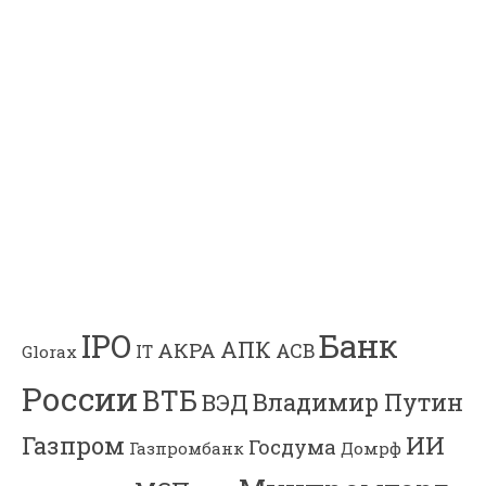
Банк
IPO
АПК
АКРА
АСВ
IT
Glorax
России
ВТБ
Владимир Путин
ВЭД
Газпром
ИИ
Госдума
Газпромбанк
Домрф