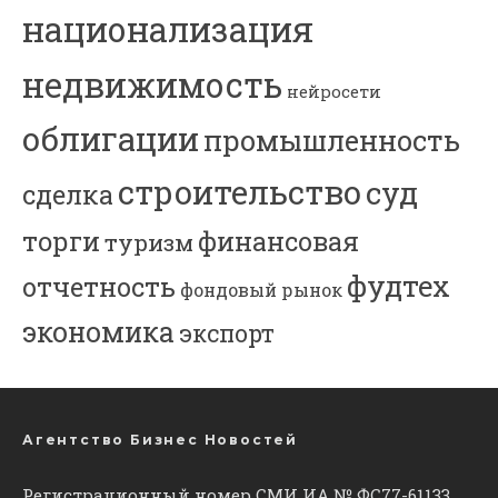
национализация
недвижимость
нейросети
облигации
промышленность
строительство
суд
сделка
торги
финансовая
туризм
фудтех
отчетность
фондовый рынок
экономика
экспорт
Агентство Бизнес Новостей
Регистрационный номер СМИ ИА № ФС77-61133