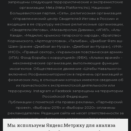
запрещены следующие террористические и экстремистские
организации: Meta (Meta Platforms Inc), Национал-
Большевистская партия, «Сеть», религиозная организация
«Управленческий центр Свидетелей Иеговы в России» и
входящие в ее структуру местные религиозные организации,
«Свидетели Иеговы», «Мизантропик Дивижн», «ИГИЛ», «Аль-
Каида», «Меджлис крымско-татарского народа», «Братство»
Корчинского, «Артподготовка», «Талибан», «Джабхат Фатх аш-
Шам» (ранее «Джабхат ан-Нусра», «Джебхат ан-Нусра»), «УНА-
УНСО», «Правый сектор», «Украинская повстанческая армия»
(УПА). Фонд борьбы с коррупцией» (ФБК), «Альянс врачей» -
некоммерческие организации, выполняющие функции
иноагентов. Общественное движение «Штабы Навального»
включено Росфинмониторингом в перечень организаций и
физических лиц, в отношении которых имеются сведения об
их причастности к экстремистской деятельности или
терроризму. Instagram и Facebook запрещены на территории
Российской Федерации.
Публикации с пометкой «На правах рекламы», «Партнёрский
проект», «Выборы-2019» и «Выборы-2020» оплачены
рекламодателем. Редакция сайта не несет ответственности за
достоверность информации, содержащейся в рекламных
объявлениях.
Мы используем Яндекс.Метрику для анализа