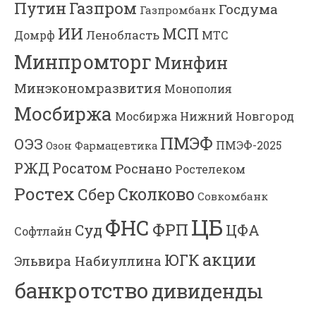
Газпром
Путин
Госдума
Газпромбанк
ИИ
МСП
Ленобласть
МТС
Домрф
Минпромторг
Минфин
Минэкономразвития
Монополия
Мосбиржа
Мосбиржа
Нижний Новгород
ПМЭФ
ОЭЗ
ПМЭФ-2025
Озон Фармацевтика
РЖД
Росатом
Роснано
Ростелеком
Ростех
Сколково
Сбер
Совкомбанк
ЦБ
ФНС
ФРП
Суд
ЦФА
Софтлайн
акции
ЮГК
Эльвира Набиуллина
банкротство
дивиденды