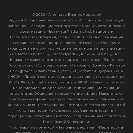
© 2026 - Агентство Бизнес Новостей
Редакция обращает внимание, что в Российской Федерации
запрещены следующие террористические и экстремистские
организации: Meta (Meta Platforms Inc), Национал-
Большевистская партия, «Сеть», религиозная организация
«Управленческий центр Свидетелей Иеговы в России» и
входящие в ее структуру местные религиозные организации,
«Свидетели Иеговы», «Мизантропик Дивижн», «ИГИЛ», «Аль-
Каида», «Меджлис крымско-татарского народа», «Братство»
Корчинского, «Артподготовка», «Талибан», «Джабхат Фатх аш-
Шам» (ранее «Джабхат ан-Нусра», «Джебхат ан-Нусра»), «УНА-
УНСО», «Правый сектор», «Украинская повстанческая армия»
(УПА). Фонд борьбы с коррупцией» (ФБК), «Альянс врачей» -
некоммерческие организации, выполняющие функции
иноагентов. Общественное движение «Штабы Навального»
включено Росфинмониторингом в перечень организаций и
физических лиц, в отношении которых имеются сведения об
их причастности к экстремистской деятельности или
терроризму. Instagram и Facebook запрещены на территории
Российской Федерации.
Публикации с пометкой «На правах рекламы», «Партнёрский
проект», «Выборы-2019» и «Выборы-2020» оплачены