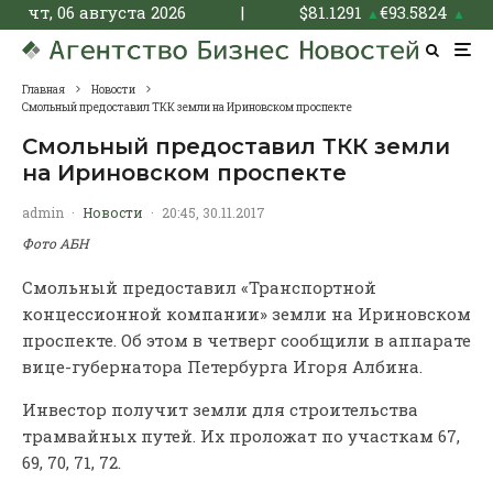
чт, 06 августа 2026
|
$
81.1291
€
93.5824
▲
▲
Главная
Новости
Смольный предоставил ТКК земли на Ириновском проспекте
Смольный предоставил ТКК земли
на Ириновском проспекте
admin
·
Новости
·
20:45, 30.11.2017
Фото АБН
Смольный предоставил «Транспортной
концессионной компании» земли на Ириновском
проспекте. Об этом в четверг сообщили в аппарате
вице-губернатора Петербурга Игоря Албина.
Инвестор получит земли для строительства
трамвайных путей. Их проложат по участкам 67,
69, 70, 71, 72.