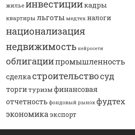
инвестиции
кадры
жилье
льготы
налоги
квартиры
медтех
национализация
недвижимость
нейросети
облигации
промышленность
строительство
суд
сделка
торги
финансовая
туризм
фудтех
отчетность
фондовый рынок
экономика
экспорт