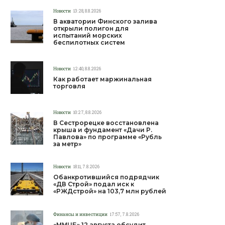
Новости
13:28, 8.8.2026
В акватории Финского залива
открыли полигон для
испытаний морских
беспилотных систем
Новости
12:40, 8.8.2026
Как работает маржинальная
торговля
Новости
10:27, 8.8.2026
В Сестрорецке восстановлена
крыша и фундамент «Дачи Р.
Павлова» по программе «Рубль
за метр»
Новости
18:11, 7.8.2026
Обанкротившийся подрядчик
«ДВ Строй» подал иск к
«РЖДстрой» на 103,7 млн рублей
Финансы и инвестиции
17:57, 7.8.2026
«ММЦБ» 12 августа обсудит