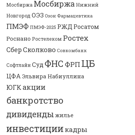
Мосбиржа
Мосбиржа
Нижний
ОЭЗ
Новгород
Озон Фармацевтика
ПМЭФ
РЖД
Росатом
ПМЭФ-2025
Ростех
Роснано
Ростелеком
Сколково
Сбер
Совкомбанк
ЦБ
ФНС
ФРП
Суд
Софтлайн
ЦФА
Эльвира Набиуллина
акции
ЮГК
банкротство
дивиденды
жилье
инвестиции
кадры