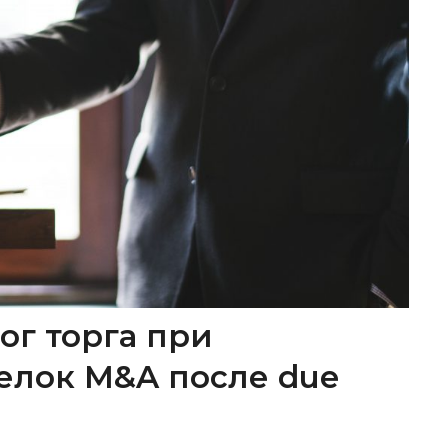
ог торга при
елок M&A после due