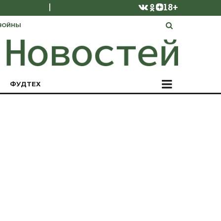
|
18+
ВОЙНЫ
ФУДТЕХ