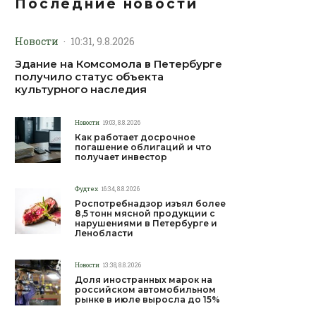
Последние новости
Новости
·
10:31, 9.8.2026
Здание на Комсомола в Петербурге
получило статус объекта
культурного наследия
Новости
19:03, 8.8.2026
Как работает досрочное
погашение облигаций и что
получает инвестор
Фудтех
16:34, 8.8.2026
Роспотребнадзор изъял более
8,5 тонн мясной продукции с
нарушениями в Петербурге и
Ленобласти
Новости
13:38, 8.8.2026
Доля иностранных марок на
российском автомобильном
рынке в июле выросла до 15%