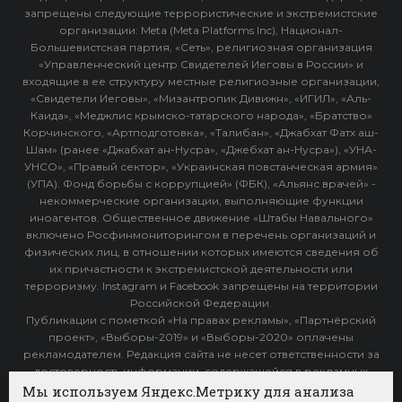
запрещены следующие террористические и экстремистские
организации: Meta (Meta Platforms Inc), Национал-
Большевистская партия, «Сеть», религиозная организация
«Управленческий центр Свидетелей Иеговы в России» и
входящие в ее структуру местные религиозные организации,
«Свидетели Иеговы», «Мизантропик Дивижн», «ИГИЛ», «Аль-
Каида», «Меджлис крымско-татарского народа», «Братство»
Корчинского, «Артподготовка», «Талибан», «Джабхат Фатх аш-
Шам» (ранее «Джабхат ан-Нусра», «Джебхат ан-Нусра»), «УНА-
УНСО», «Правый сектор», «Украинская повстанческая армия»
(УПА). Фонд борьбы с коррупцией» (ФБК), «Альянс врачей» -
некоммерческие организации, выполняющие функции
иноагентов. Общественное движение «Штабы Навального»
включено Росфинмониторингом в перечень организаций и
физических лиц, в отношении которых имеются сведения об
их причастности к экстремистской деятельности или
терроризму. Instagram и Facebook запрещены на территории
Российской Федерации.
Публикации с пометкой «На правах рекламы», «Партнёрский
проект», «Выборы-2019» и «Выборы-2020» оплачены
рекламодателем. Редакция сайта не несет ответственности за
достоверность информации, содержащейся в рекламных
объявлениях.
Мы используем Яндекс.Метрику для анализа