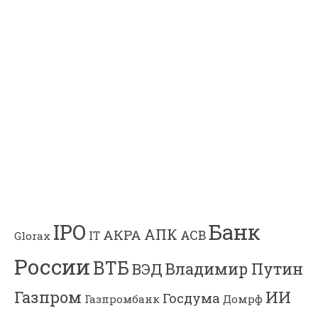
Банк
IPO
АПК
АКРА
АСВ
IT
Glorax
России
ВТБ
Владимир Путин
ВЭД
Газпром
ИИ
Госдума
Газпромбанк
Домрф