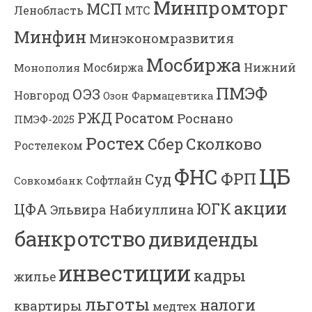
Минпромторг
МСП
Ленобласть
МТС
Минфин
Минэкономразвития
Мосбиржа
Мосбиржа
Нижний
Монополия
ПМЭФ
ОЭЗ
Новгород
Озон Фармацевтика
РЖД
Росатом
Роснано
ПМЭФ-2025
Ростех
Сколково
Сбер
Ростелеком
ЦБ
ФНС
ФРП
Суд
Софтлайн
Совкомбанк
акции
ЮГК
ЦФА
Эльвира Набиуллина
банкротство
дивиденды
инвестиции
кадры
жилье
льготы
налоги
квартиры
медтех