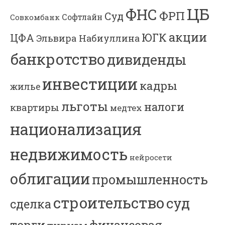
ЦБ
ФНС
ФРП
Суд
Софтлайн
Совкомбанк
акции
ЮГК
ЦФА
Эльвира Набиуллина
банкротство
дивиденды
инвестиции
кадры
жилье
льготы
налоги
квартиры
медтех
национализация
недвижимость
нейросети
облигации
промышленность
строительство
суд
сделка
торги
финансовая