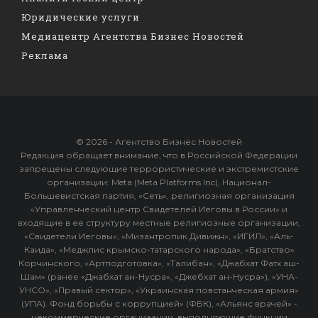
Юридические услуги
Медиацентр Агентства Бизнес Новостей
Реклама
© 2026 - Агентство Бизнес Новостей
Редакция обращает внимание, что в Российской Федерации
запрещены следующие террористические и экстремистские
организации: Meta (Meta Platforms Inc), Национал-
Большевистская партия, «Сеть», религиозная организация
«Управленческий центр Свидетелей Иеговы в России» и
входящие в ее структуру местные религиозные организации,
«Свидетели Иеговы», «Мизантропик Дивижн», «ИГИЛ», «Аль-
Каида», «Меджлис крымско-татарского народа», «Братство»
Корчинского, «Артподготовка», «Талибан», «Джабхат Фатх аш-
Шам» (ранее «Джабхат ан-Нусра», «Джебхат ан-Нусра»), «УНА-
УНСО», «Правый сектор», «Украинская повстанческая армия»
(УПА). Фонд борьбы с коррупцией» (ФБК), «Альянс врачей» -
некоммерческие организации, выполняющие функции