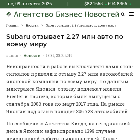
вс, 09 августа 2026
|
$
82.1665
€
94.8366
▲
▲
Главная
Новости
Subaru отзывает 2.27 млн авто по всему миру
Subaru отзывает 2.27 млн авто по
всему миру
admin
·
Новости
·
13:31, 28.2.2019
Неисправности в работе выключателя ламп стоп-
сигналов привели к отзыву 2.27 млн автомобилей
японской компании по всему миру. По данным
минтранса Японии, отзыву подлежат модели
Frester и Impreza, которые были выпущены с
сентября 2008 года по март 2017 года. На рынке
Японии под отзыв попадет 306 728 автомобилей.
По сообщению Агентства Киодо, на сегодняшний
день в Японии зафиксировано 1399 случаев
неисправной работы выключателей. Также