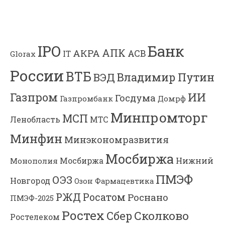
Банк
IPO
АПК
АКРА
АСВ
IT
Glorax
России
ВТБ
Владимир Путин
ВЭД
Газпром
ИИ
Госдума
Газпромбанк
Домрф
Минпромторг
МСП
Ленобласть
МТС
Минфин
Минэкономразвития
Мосбиржа
Мосбиржа
Нижний
Монополия
ПМЭФ
ОЭЗ
Новгород
Озон Фармацевтика
РЖД
Росатом
Роснано
ПМЭФ-2025
Ростех
Сколково
Сбер
Ростелеком