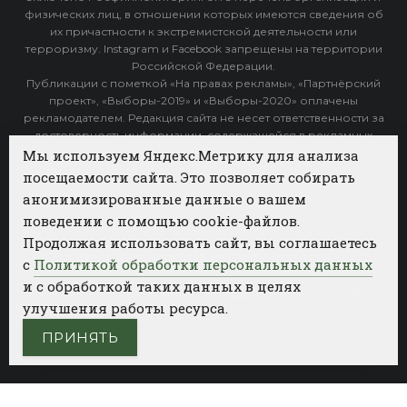
физических лиц, в отношении которых имеются сведения об
их причастности к экстремистской деятельности или
терроризму. Instagram и Facebook запрещены на территории
Российской Федерации.
Публикации с пометкой «На правах рекламы», «Партнёрский
проект», «Выборы-2019» и «Выборы-2020» оплачены
рекламодателем. Редакция сайта не несет ответственности за
достоверность информации, содержащейся в рекламных
объявлениях.
Мы используем Яндекс.Метрику для анализа
посещаемости сайта. Это позволяет собирать
Архив
анонимизированные данные о вашем
поведении с помощью cookie-файлов.
Категории
Продолжая использовать сайт, вы соглашаетесь
ФОТОБАНК АГЕНТСТВА БИЗНЕС НОВОСТЕЙ
с
Политикой обработки персональных данных
и с обработкой таких данных в целях
РЕГИОНЫ
ПОЛИТИКА
ОБЩЕСТВО
КУЛЬТУРА
улучшения работы ресурса.
НАУКА
СПОРТ
ПРИНЯТЬ