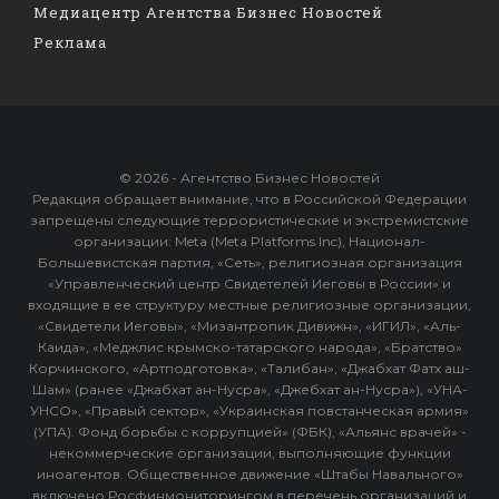
Медиацентр Агентства Бизнес Новостей
Реклама
© 2026 - Агентство Бизнес Новостей
Редакция обращает внимание, что в Российской Федерации
запрещены следующие террористические и экстремистские
организации: Meta (Meta Platforms Inc), Национал-
Большевистская партия, «Сеть», религиозная организация
«Управленческий центр Свидетелей Иеговы в России» и
входящие в ее структуру местные религиозные организации,
«Свидетели Иеговы», «Мизантропик Дивижн», «ИГИЛ», «Аль-
Каида», «Меджлис крымско-татарского народа», «Братство»
Корчинского, «Артподготовка», «Талибан», «Джабхат Фатх аш-
Шам» (ранее «Джабхат ан-Нусра», «Джебхат ан-Нусра»), «УНА-
УНСО», «Правый сектор», «Украинская повстанческая армия»
(УПА). Фонд борьбы с коррупцией» (ФБК), «Альянс врачей» -
некоммерческие организации, выполняющие функции
иноагентов. Общественное движение «Штабы Навального»
включено Росфинмониторингом в перечень организаций и