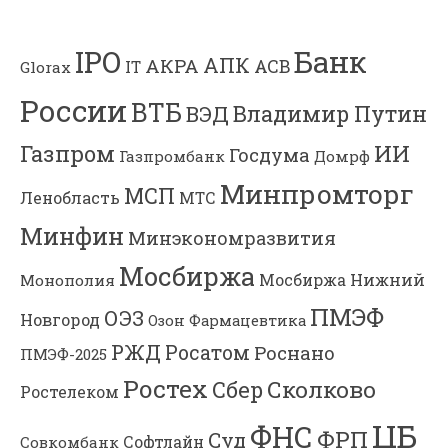
Банк
IPO
АПК
АКРА
АСВ
IT
Glorax
России
ВТБ
Владимир Путин
ВЭД
Газпром
ИИ
Госдума
Газпромбанк
Домрф
Минпромторг
МСП
Ленобласть
МТС
Минфин
Минэкономразвития
Мосбиржа
Мосбиржа
Нижний
Монополия
ПМЭФ
ОЭЗ
Новгород
Озон Фармацевтика
РЖД
Росатом
Роснано
ПМЭФ-2025
Ростех
Сколково
Сбер
Ростелеком
ЦБ
ФНС
ФРП
Суд
Софтлайн
Совкомбанк