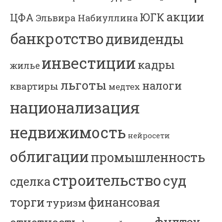
акции
ЮГК
ЦФА
Эльвира Набиуллина
банкротство
дивиденды
инвестиции
кадры
жилье
льготы
налоги
квартиры
медтех
национализация
недвижимость
нейросети
облигации
промышленность
строительство
суд
сделка
торги
финансовая
туризм