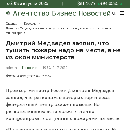
сб, 08 августа 2026
|
$
81.4077
€
94.0585
▲
▲
Главная
Новости
Дмитрий Медведев заявил, что тушить пожары надо на месте, а не из окон
министерств
Дмитрий Медведев заявил, что
тушить пожары надо на месте, а не
из окон министерств
admin
·
Новости
·
19:52, 31.7.2019
Фото: www.government.ru
Премьер-министр России Дмитрий Медведев
заявил, что регионам, в которых горят леса,
федеральный центр окажет помощь. Но
региональные власти должны лично
контролировать ситуации с пожарами на месте.
«Поддержку регионам мы, конечно, окажем. Но