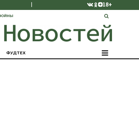
|
18+
ВОЙНЫ
ФУДТЕХ