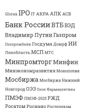
IPO
АПК
АКРА
АСВ
IT
Glorax
Банк России
ВТБ
ВЭД
Газпром
Владимир Путин
ИИ
Госдума
Газпромбанк
Домрф
МСП
Ленобласть
МТС
Минпромторг
Минфин
Минэкономразвития
Монополия
Мосбиржа
Мосбиржа
Нижний
ОЭЗ
Новгород
Озон Фармацевтика
ПМЭФ
РЖД
ПМЭФ-2025
Росатом
Роснано
Ростелеком