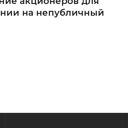
ние акционеров для
ании на непубличный