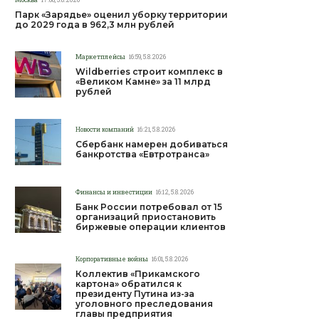
Парк «Зарядье» оценил уборку территории
до 2029 года в 962,3 млн рублей
Маркетплейсы
16:59, 5.8.2026
Wildberries строит комплекс в
«Великом Камне» за 11 млрд
рублей
Новости компаний
16:21, 5.8.2026
Сбербанк намерен добиваться
банкротства «Евтротранса»
Финансы и инвестиции
16:12, 5.8.2026
Банк России потребовал от 15
организаций приостановить
биржевые операции клиентов
Корпоративные войны
16:01, 5.8.2026
Коллектив «Прикамского
картона» обратился к
президенту Путина из-за
уголовного преследования
главы предприятия