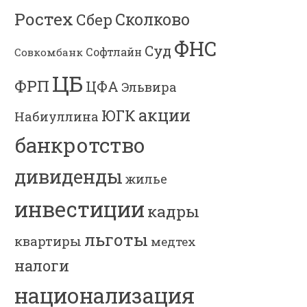
Ростех
Сколково
Сбер
ФНС
Суд
Софтлайн
Совкомбанк
ЦБ
ФРП
ЦФА
Эльвира
акции
ЮГК
Набиуллина
банкротство
дивиденды
жилье
инвестиции
кадры
льготы
квартиры
медтех
налоги
национализация