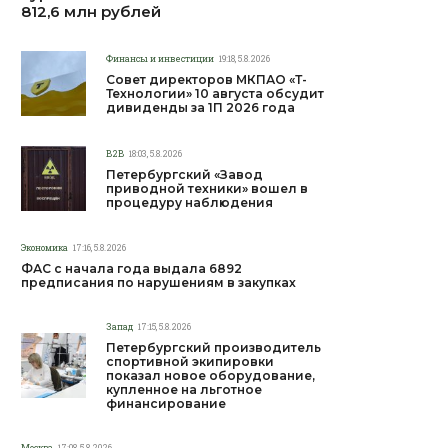
812,6 млн рублей
Финансы и инвестиции
19:18, 5.8.2026
Совет директоров МКПАО «Т-
Технологии» 10 августа обсудит
дивиденды за 1П 2026 года
B2B
18:03, 5.8.2026
Петербургский «Завод
приводной техники» вошел в
процедуру наблюдения
Экономика
17:16, 5.8.2026
ФАС с начала года выдала 6892
предписания по нарушениям в закупках
Запад
17:15, 5.8.2026
Петербургский производитель
спортивной экипировки
показал новое оборудование,
купленное на льготное
финансирование
Москва
17:08, 5.8.2026