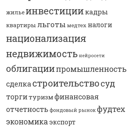
инвестиции
кадры
жилье
льготы
налоги
квартиры
медтех
национализация
недвижимость
нейросети
облигации
промышленность
строительство
суд
сделка
торги
финансовая
туризм
фудтех
отчетность
фондовый рынок
экономика
экспорт