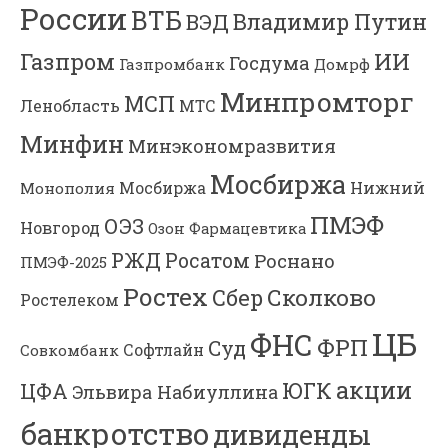
России
ВТБ
Владимир Путин
ВЭД
Газпром
ИИ
Госдума
Газпромбанк
Домрф
Минпромторг
МСП
Ленобласть
МТС
Минфин
Минэкономразвития
Мосбиржа
Мосбиржа
Нижний
Монополия
ПМЭФ
ОЭЗ
Новгород
Озон Фармацевтика
РЖД
Росатом
Роснано
ПМЭФ-2025
Ростех
Сколково
Сбер
Ростелеком
ЦБ
ФНС
ФРП
Суд
Софтлайн
Совкомбанк
акции
ЮГК
ЦФА
Эльвира Набиуллина
банкротство
дивиденды