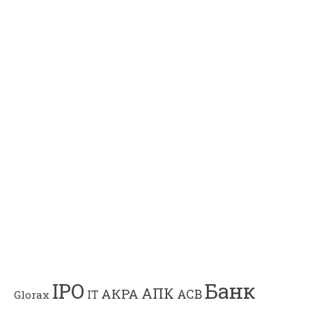
Банк
IPO
АПК
АКРА
АСВ
IT
Glorax