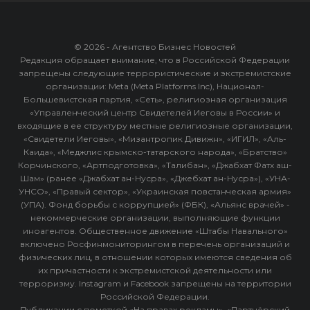
© 2026 - Агентство Бизнес Новостей
Редакция обращает внимание, что в Российской Федерации
запрещены следующие террористические и экстремистские
организации: Meta (Meta Platforms Inc), Национал-
Большевистская партия, «Сеть», религиозная организация
«Управленческий центр Свидетелей Иеговы в России» и
входящие в ее структуру местные религиозные организации,
«Свидетели Иеговы», «Мизантропик Дивижн», «ИГИЛ», «Аль-
Каида», «Меджлис крымско-татарского народа», «Братство»
Корчинского, «Артподготовка», «Талибан», «Джабхат Фатх аш-
Шам» (ранее «Джабхат ан-Нусра», «Джебхат ан-Нусра»), «УНА-
УНСО», «Правый сектор», «Украинская повстанческая армия»
(УПА). Фонд борьбы с коррупцией» (ФБК), «Альянс врачей» -
некоммерческие организации, выполняющие функции
иноагентов. Общественное движение «Штабы Навального»
включено Росфинмониторингом в перечень организаций и
физических лиц, в отношении которых имеются сведения об
их причастности к экстремистской деятельности или
терроризму. Instagram и Facebook запрещены на территории
Российской Федерации.
Публикации с пометкой «На правах рекламы», «Партнёрский