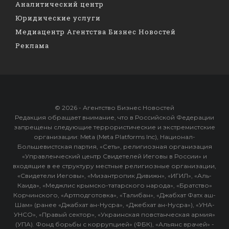
Аналитический центр
Юридические услуги
Медиацентр Агентства Бизнес Новостей
Реклама
© 2026 - Агентство Бизнес Новостей
Редакция обращает внимание, что в Российской Федерации
запрещены следующие террористические и экстремистские
организации: Meta (Meta Platforms Inc), Национал-
Большевистская партия, «Сеть», религиозная организация
«Управленческий центр Свидетелей Иеговы в России» и
входящие в ее структуру местные религиозные организации,
«Свидетели Иеговы», «Мизантропик Дивижн», «ИГИЛ», «Аль-
Каида», «Меджлис крымско-татарского народа», «Братство»
Корчинского, «Артподготовка», «Талибан», «Джабхат Фатх аш-
Шам» (ранее «Джабхат ан-Нусра», «Джебхат ан-Нусра»), «УНА-
УНСО», «Правый сектор», «Украинская повстанческая армия»
(УПА). Фонд борьбы с коррупцией» (ФБК), «Альянс врачей» -