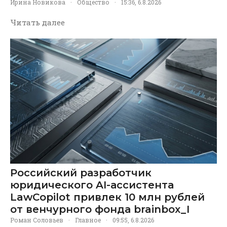
Ирина Новикова
·
Общество
·
15:36, 6.8.2026
Читать далее
Российский разработчик
юридического AI-ассистента
LawCopilot привлек 10 млн рублей
от венчурного фонда brainbox_I
Роман Соловьев
·
Главное
·
09:55, 6.8.2026