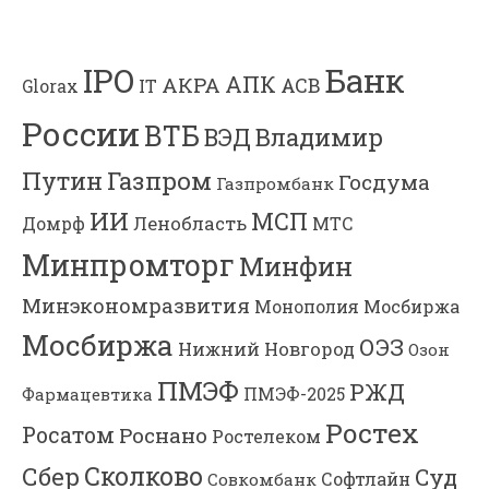
Банк
IPO
АПК
АКРА
АСВ
IT
Glorax
России
ВТБ
Владимир
ВЭД
Газпром
Путин
Госдума
Газпромбанк
ИИ
МСП
Ленобласть
МТС
Домрф
Минпромторг
Минфин
Минэкономразвития
Мосбиржа
Монополия
Мосбиржа
ОЭЗ
Нижний Новгород
Озон
ПМЭФ
РЖД
Фармацевтика
ПМЭФ-2025
Ростех
Росатом
Роснано
Ростелеком
Сколково
Сбер
Суд
Софтлайн
Совкомбанк