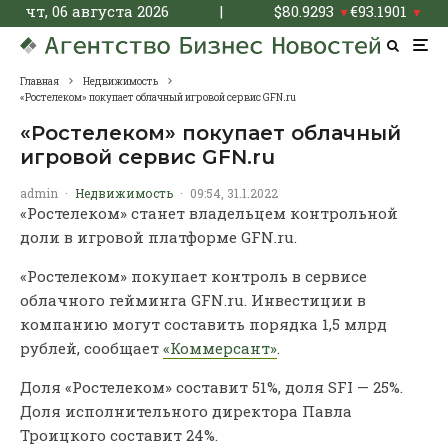
чт, 06 августа 2026
|
$
80.9293
€
93.1901
▼
▼
Главная
Недвижимость
«Ростелеком» покупает облачный игровой сервис GFN.ru
«Ростелеком» покупает облачный
игровой сервис GFN.ru
admin
·
Недвижимость
·
09:54, 31.1.2022
«Ростелеком» станет владельцем контрольной
доли в игровой платформе GFN.ru.
«Ростелеком» покупает контроль в сервисе
облачного гейминга GFN.ru. Инвестиции в
компанию могут составить порядка 1,5 млрд
рублей, сообщает
«Коммерсант»
.
Доля «Ростелеком» составит 51%, доля SFI — 25%.
Доля исполнительного директора Павла
Троицкого составит 24%.