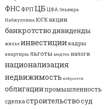
ЦБ
ФНС
ФРП
ЦФА
Эльвира
акции
ЮГК
Набиуллина
банкротство
дивиденды
инвестиции
кадры
жилье
льготы
налоги
квартиры
медтех
национализация
недвижимость
нейросети
облигации
промышленность
строительство
суд
сделка