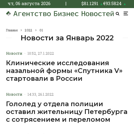
чт, 06 августа 2026
|
$
81.1291
€
93.5824
▲
▲
Главная
2022
01
Новости за Январь 2022
Новости
·
10:52, 27.1.2022
Клинические исследования
назальной формы «Спутника V»
стартовали в России
Новости
·
14:33, 26.1.2022
Гололед у отдела полиции
оставил жительницу Петербурга
с сотрясением и переломом