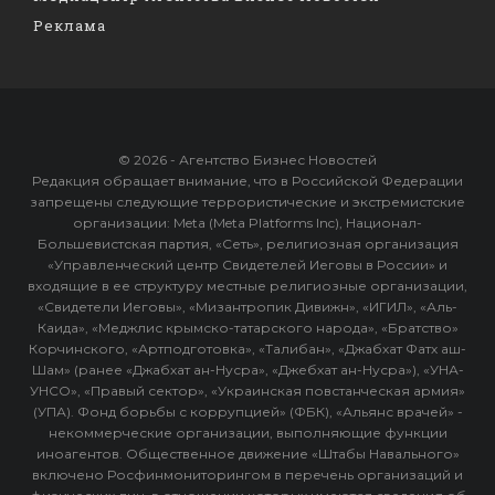
Реклама
© 2026 - Агентство Бизнес Новостей
Редакция обращает внимание, что в Российской Федерации
запрещены следующие террористические и экстремистские
организации: Meta (Meta Platforms Inc), Национал-
Большевистская партия, «Сеть», религиозная организация
«Управленческий центр Свидетелей Иеговы в России» и
входящие в ее структуру местные религиозные организации,
«Свидетели Иеговы», «Мизантропик Дивижн», «ИГИЛ», «Аль-
Каида», «Меджлис крымско-татарского народа», «Братство»
Корчинского, «Артподготовка», «Талибан», «Джабхат Фатх аш-
Шам» (ранее «Джабхат ан-Нусра», «Джебхат ан-Нусра»), «УНА-
УНСО», «Правый сектор», «Украинская повстанческая армия»
(УПА). Фонд борьбы с коррупцией» (ФБК), «Альянс врачей» -
некоммерческие организации, выполняющие функции
иноагентов. Общественное движение «Штабы Навального»
включено Росфинмониторингом в перечень организаций и