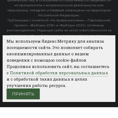
физических лиц, в отношении которых имеются сведения об
их причастности к экстремистской деятельности или
терроризму. Instagram и Facebook запрещены на территории
Российской Федерации.
Публикации с пометкой «На правах рекламы», «Партнёрский
проект», «Выборы-2019» и «Выборы-2020» оплачены
рекламодателем. Редакция сайта не несет ответственности за
достоверность информации, содержащейся в рекламных
объявлениях.
Мы используем Яндекс.Метрику для анализа
посещаемости сайта. Это позволяет собирать
Архив
анонимизированные данные о вашем
поведении с помощью cookie-файлов.
Категории
Продолжая использовать сайт, вы соглашаетесь
ФОТОБАНК АГЕНТСТВА БИЗНЕС НОВОСТЕЙ
с
Политикой обработки персональных данных
и с обработкой таких данных в целях
РЕГИОНЫ
ПОЛИТИКА
ОБЩЕСТВО
КУЛЬТУРА
улучшения работы ресурса.
НАУКА
СПОРТ
ПРИНЯТЬ