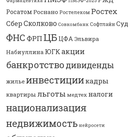
Фармацевтика
ПМЭФ-2025
Ростех
Росатом
Роснано
Ростелеком
Сколково
Сбер
Суд
Софтлайн
Совкомбанк
ЦБ
ФНС
ФРП
ЦФА
Эльвира
акции
ЮГК
Набиуллина
банкротство
дивиденды
инвестиции
кадры
жилье
льготы
налоги
квартиры
медтех
национализация
недвижимость
нейросети