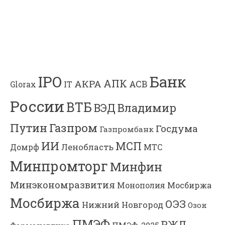
Банк
IPO
АПК
АКРА
АСВ
IT
Glorax
России
ВТБ
Владимир
ВЭД
Газпром
Путин
Госдума
Газпромбанк
ИИ
МСП
Ленобласть
МТС
Домрф
Минпромторг
Минфин
Минэкономразвития
Мосбиржа
Монополия
Мосбиржа
ОЭЗ
Нижний Новгород
Озон
ПМЭФ
РЖД