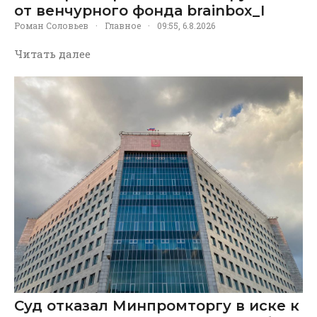
от венчурного фонда brainbox_I
Роман Соловьев
·
Главное
·
09:55, 6.8.2026
Читать далее
Суд отказал Минпромторгу в иске к