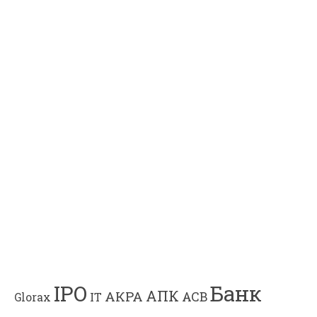
Банк
IPO
АПК
АКРА
АСВ
IT
Glorax