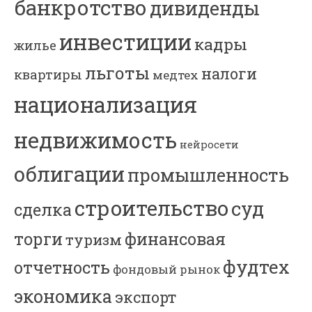
банкротство
дивиденды
инвестиции
кадры
жилье
льготы
налоги
квартиры
медтех
национализация
недвижимость
нейросети
облигации
промышленность
строительство
суд
сделка
торги
финансовая
туризм
фудтех
отчетность
фондовый рынок
экономика
экспорт