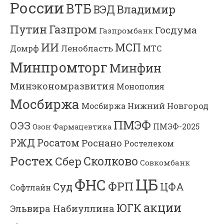
России
ВТБ
Владимир
ВЭД
Газпром
Путин
Госдума
Газпромбанк
ИИ
МСП
Ленобласть
МТС
Домрф
Минпромторг
Минфин
Минэкономразвития
Монополия
Мосбиржа
Мосбиржа
Нижний Новгород
ПМЭФ
ОЭЗ
ПМЭФ-2025
Озон Фармацевтика
РЖД
Росатом
Роснано
Ростелеком
Ростех
Сколково
Сбер
Совкомбанк
ЦБ
ФНС
ФРП
Суд
ЦФА
Софтлайн
акции
ЮГК
Эльвира Набиуллина