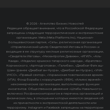
© 2026 - Агентство Бизнес Новостей
Редакция обращает внимание, что в Российской Федерации
запрещены следующие террористические и экстремистские
организации: Meta (Meta Platforms Inc), Национал-
Большевистская партия, «Сеть», религиозная организация
«Управленческий центр Свидетелей Иеговы в России» и
входящие в ее структуру местные религиозные организации,
«Свидетели Иеговы», «Мизантропик Дивижн», «ИГИЛ», «Аль-
Каида», «Меджлис крымско-татарского народа», «Братство»
Корчинского, «Артподготовка», «Талибан», «Джабхат Фатх аш-
Шам» (ранее «Джабхат ан-Нусра», «Джебхат ан-Нусра»), «УНА-
УНСО», «Правый сектор», «Украинская повстанческая армия»
(УПА). Фонд борьбы с коррупцией» (ФБК), «Альянс врачей» -
некоммерческие организации, выполняющие функции
иноагентов. Общественное движение «Штабы Навального»
включено Росфинмониторингом в перечень организаций и
физических лиц, в отношении которых имеются сведения об
их причастности к экстремистской деятельности или
терроризму. Instagram и Facebook запрещены на территории