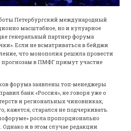
работы Петербургский международный
ионно масштабное, но и кулуарное
дке генеральный партнер форума
чки». Если не всматриваться в бейджи
тление, что монополия решила провести
 прогнозам в ПМФГ примут участие
ников форума заявлены топ-менеджеры
равил банк «Россия», не говоря уже о
ерств и региональных чиновниках,
, кажется, старался не подчеркивать.
спофоруме» росла пропорционально
 Однако и в этом случае редакции