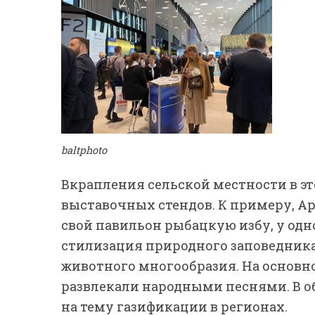
baltphoto
Вкрапления сельской местности в эт
выставочных стендов. К примеру, Ар
свой павильон рыбацкую избу, у одно
стилизация природного заповедника
животного многообразия. На основн
развлекали народными песнями. В об
на тему газификации в регионах.