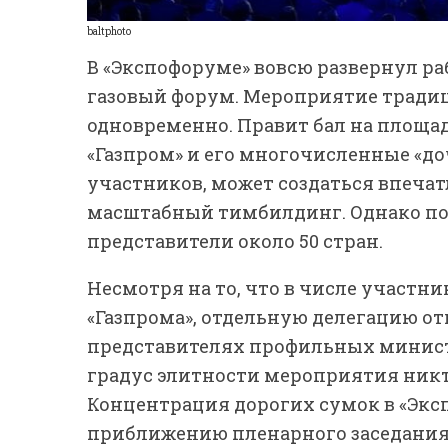
baltphoto
В «Экспофоруме» вовсю развернул 
газовый форум. Мероприятие традиц
одновременно. Правит бал на площа
«Газпром» и его многочисленные «до
участников, может создаться впеча
масштабный тимбилдинг. Однако по
представители около 50 стран.
Несмотря на то, что в числе участ
«Газпрома», отдельную делегацию отп
представителях профильных минист
градус элитности мероприятия никто
Концентрация дорогих сумок в «Эк
приближению пленарного заседания.