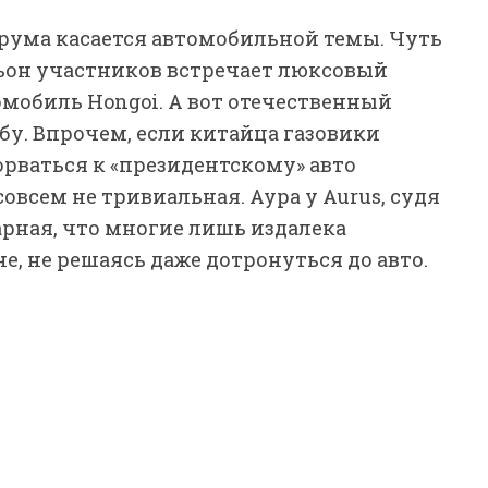
орума касается автомобильной темы. Чуть
льон участников встречает люксовый
мобиль Hongoi. А вот отечественный
бу. Впрочем, если китайца газовики
орваться к «президентскому» авто
овсем не тривиальная. Аура у Aurus, судя
арная, что многие лишь издалека
не, не решаясь даже дотронуться до авто.