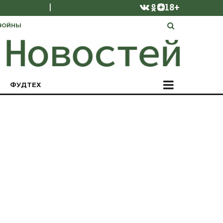
|
18+
ВОЙНЫ
ФУДТЕХ