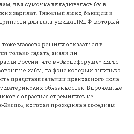
 дам, чья сумочка укладывалась бы в
ских зарплат. Тяжелый люкс, бьющий в
 припасти для гала-ужина ПМГФ, который
аз тоже массово решили отказаться в
ся только гадать, знали ли
асли России, что в «Экспофоруме» им то
изованные избы, на фоне которых шпилька
часть представительниц прекрасного пола
т материнских обязанностей. Впрочем, не
иков с отраслью стремились не
з-Экспо», которая проходила в соседнем