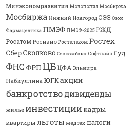
Минэкономразвития
Мосбиржа
Монополия
Мосбиржа
ОЭЗ
Нижний Новгород
Озон
ПМЭФ
РЖД
Фармацевтика
ПМЭФ-2025
Ростех
Росатом
Роснано
Ростелеком
Сколково
Сбер
Суд
Софтлайн
Совкомбанк
ЦБ
ФНС
ФРП
ЦФА
Эльвира
акции
ЮГК
Набиуллина
банкротство
дивиденды
инвестиции
кадры
жилье
льготы
налоги
квартиры
медтех