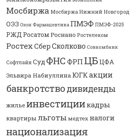
Мосбиржа
Мосбиржа
Нижний Новгород
ПМЭФ
ОЭЗ
ПМЭФ-2025
Озон Фармацевтика
РЖД
Росатом
Роснано
Ростелеком
Ростех
Сколково
Сбер
Совкомбанк
ЦБ
ФНС
ФРП
Суд
ЦФА
Софтлайн
акции
ЮГК
Эльвира Набиуллина
банкротство
дивиденды
инвестиции
кадры
жилье
льготы
налоги
квартиры
медтех
национализация