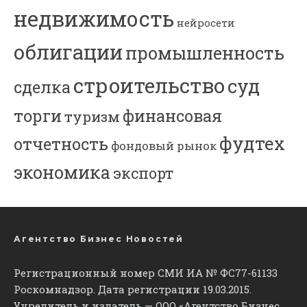
недвижимость
нейросети
облигации
промышленность
строительство
суд
сделка
торги
финансовая
туризм
фудтех
отчетность
фондовый рынок
экономика
экспорт
Агентство Бизнес Новостей
Регистрационный номер СМИ ИА № ФС77-61133
Роскомнадзор. Дата регистрации 19.03.2015.
Учредитель и издатель — ООО «Агентство Бизнес