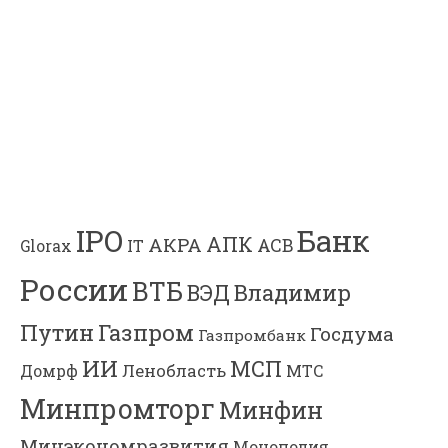
Банк
IPO
АПК
АКРА
АСВ
IT
Glorax
России
ВТБ
Владимир
ВЭД
Газпром
Путин
Госдума
Газпромбанк
ИИ
МСП
Ленобласть
МТС
Домрф
Минпромторг
Минфин
Минэкономразвития
Монополия