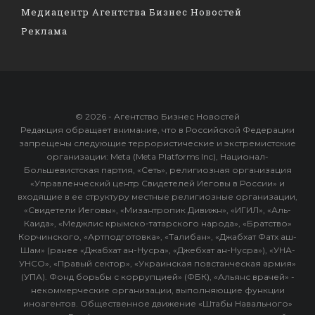
Медиацентр Агентства Бизнес Новостей
Реклама
© 2026 - Агентство Бизнес Новостей
Редакция обращает внимание, что в Российской Федерации
запрещены следующие террористические и экстремистские
организации: Meta (Meta Platforms Inc), Национал-
Большевистская партия, «Сеть», религиозная организация
«Управленческий центр Свидетелей Иеговы в России» и
входящие в ее структуру местные религиозные организации,
«Свидетели Иеговы», «Мизантропик Дивижн», «ИГИЛ», «Аль-
Каида», «Меджлис крымско-татарского народа», «Братство»
Корчинского, «Артподготовка», «Талибан», «Джабхат Фатх аш-
Шам» (ранее «Джабхат ан-Нусра», «Джебхат ан-Нусра»), «УНА-
УНСО», «Правый сектор», «Украинская повстанческая армия»
(УПА). Фонд борьбы с коррупцией» (ФБК), «Альянс врачей» -
некоммерческие организации, выполняющие функции
иноагентов. Общественное движение «Штабы Навального»