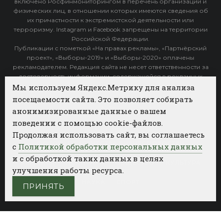
включено Росфинмониторингом в перечень организаций и
физических лиц, в отношении которых имеются сведения об
их причастности к экстремистской деятельности или
терроризму. Instagram и Facebook запрещены на территории
Российской Федерации.
Публикации с пометкой «На правах рекламы», «Партнёрский
проект», «Выборы-2019» и «Выборы-2020» оплачены
рекламодателем. Редакция сайта не несет ответственности за
достоверность информации, содержащейся в рекламных
объявлениях.
Мы используем Яндекс.Метрику для анализа
посещаемости сайта. Это позволяет собирать
Архив
анонимизированные данные о вашем
поведении с помощью cookie-файлов.
Категории
Продолжая использовать сайт, вы соглашаетесь
ФОТОБАНК АГЕНТСТВА БИЗНЕС НОВОСТЕЙ
с
Политикой обработки персональных данных
и с обработкой таких данных в целях
РЕГИОНЫ
ПОЛИТИКА
ОБЩЕСТВО
КУЛЬТУРА
улучшения работы ресурса.
НАУКА
СПОРТ
ПРИНЯТЬ