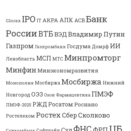
Банк
IPO
АПК
АКРА
АСВ
IT
Glorax
России
ВТБ
Владимир Путин
ВЭД
ИИ
Газпром
Госдума
Газпромбанк
Домрф
Минпромторг
МСП
Ленобласть
МТС
Минфин
Минэкономразвития
Мосбиржа
Мосбиржа
Нижний
Монополия
ПМЭФ
ОЭЗ
Новгород
Озон Фармацевтика
РЖД
Росатом
Роснано
ПМЭФ-2025
Ростех
Сколково
Сбер
Ростелеком
ЦБ
ФНС
ФРП
Суд
Софтлайн
Совкомбанк