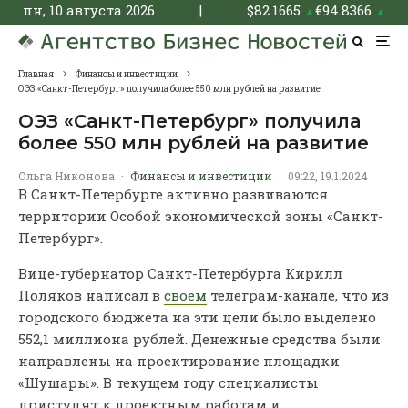
пн, 10 августа 2026
|
$
82.1665
€
94.8366
▲
▲
Главная
Финансы и инвестиции
ОЭЗ «Санкт-Петербург» получила более 550 млн рублей на развитие
ОЭЗ «Санкт-Петербург» получила
более 550 млн рублей на развитие
Ольга Никонова
·
Финансы и инвестиции
·
09:22, 19.1.2024
В Санкт-Петербурге активно развиваются
территории Особой экономической зоны «Санкт-
Петербург».
Вице-губернатор Санкт-Петербурга Кирилл
Поляков написал в
своем
телеграм-канале, что из
городского бюджета на эти цели было выделено
552,1 миллиона рублей. Денежные средства были
направлены на проектирование площадки
«Шушары». В текущем году специалисты
приступят к проектным работам и