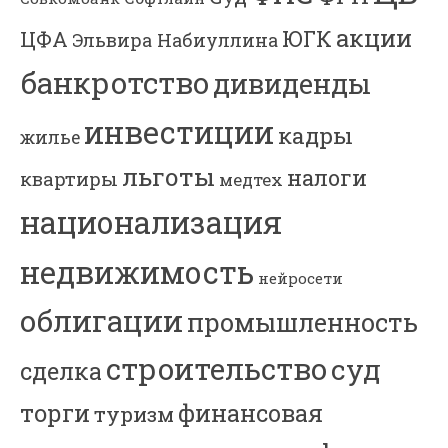
акции
ЮГК
ЦФА
Эльвира Набиуллина
банкротство
дивиденды
инвестиции
кадры
жилье
льготы
налоги
квартиры
медтех
национализация
недвижимость
нейросети
облигации
промышленность
строительство
суд
сделка
торги
финансовая
туризм