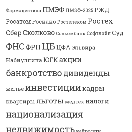
ПМЭФ
РЖД
Фармацевтика
ПМЭФ-2025
Ростех
Росатом
Роснано
Ростелеком
Сколково
Сбер
Суд
Софтлайн
Совкомбанк
ЦБ
ФНС
ФРП
ЦФА
Эльвира
акции
ЮГК
Набиуллина
банкротство
дивиденды
инвестиции
кадры
жилье
льготы
налоги
квартиры
медтех
национализация
недвижимость
нейросети