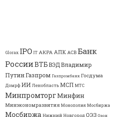
Банк
IPO
АПК
АКРА
АСВ
IT
Glorax
России
ВТБ
Владимир
ВЭД
Газпром
Путин
Госдума
Газпромбанк
ИИ
МСП
Ленобласть
МТС
Домрф
Минпромторг
Минфин
Минэкономразвития
Мосбиржа
Монополия
Мосбиржа
ОЭЗ
Нижний Новгород
Озон