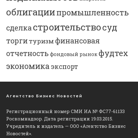
облигации
промышленность
строительство
суд
сделка
торги
финансовая
туризм
фудтех
отчетность
фондовый рынок
экономика
экспорт
Агентство Бизнес Новостей
Регистрационный номер СМИ ИА № ФС77-61133
Роскомнадзор. Дата регистрации 19.03.2015.
Учредитель и издатель — ООО «Агентство Бизнес
Новостей».