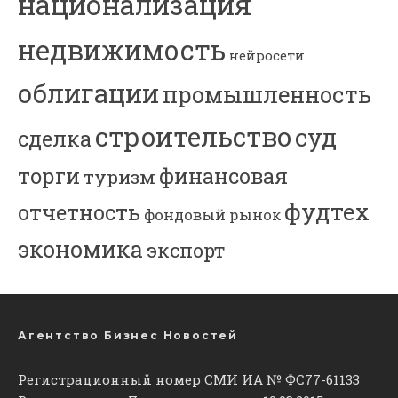
национализация
недвижимость
нейросети
облигации
промышленность
строительство
суд
сделка
торги
финансовая
туризм
фудтех
отчетность
фондовый рынок
экономика
экспорт
Агентство Бизнес Новостей
Регистрационный номер СМИ ИА № ФС77-61133