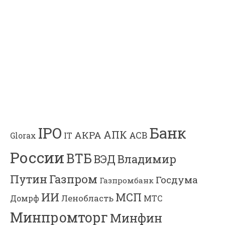
Банк
IPO
АПК
АКРА
АСВ
IT
Glorax
России
ВТБ
Владимир
ВЭД
Газпром
Путин
Госдума
Газпромбанк
ИИ
МСП
Ленобласть
МТС
Домрф
Минпромторг
Минфин