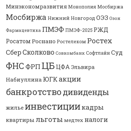
Минэкономразвития
Мосбиржа
Монополия
Мосбиржа
ОЭЗ
Нижний Новгород
Озон
ПМЭФ
РЖД
Фармацевтика
ПМЭФ-2025
Ростех
Росатом
Роснано
Ростелеком
Сколково
Сбер
Суд
Софтлайн
Совкомбанк
ЦБ
ФНС
ФРП
ЦФА
Эльвира
акции
ЮГК
Набиуллина
банкротство
дивиденды
инвестиции
кадры
жилье
льготы
налоги
квартиры
медтех