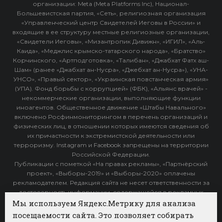
организации: Meta (Meta Platforms Inc), Национал-
Большевистская партия, «Сеть», религиозная организация
«Управленческий центр Свидетелей Иеговы в России» и
входящие в ее структуру местные религиозные организации,
«Свидетели Иеговы», «Мизантропик Дивижн», «ИГИЛ», «Аль-
Каида», «Меджлис крымско-татарского народа», «Братство»
Корчинского, «Артподготовка», «Талибан», «Джабхат Фатх аш-
Шам» (ранее «Джабхат ан-Нусра», «Джебхат ан-Нусра»), «УНА-
УНСО», «Правый сектор», «Украинская повстанческая армия»
(УПА). Фонд борьбы с коррупцией» (ФБК), «Альянс врачей» -
некоммерческие организации, выполняющие функции
иноагентов. Общественное движение «Штабы Навального»
включено Росфинмониторингом в перечень организаций и
физических лиц, в отношении которых имеются сведения об
их причастности к экстремистской деятельности или
терроризму. Instagram и Facebook запрещены на территории
Российской Федерации.
Публикации с пометкой «На правах рекламы», «Партнёрский
проект», «Выборы-2019» и «Выборы-2020» оплачены
рекламодателем. Редакция сайта не несет ответственности за
достоверность информации, содержащейся в рекламных
объявлениях.
Мы используем Яндекс.Метрику для анализа
посещаемости сайта. Это позволяет собирать