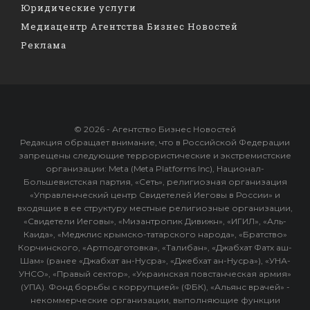
Юридические услуги
Медиацентр Агентства Бизнес Новостей
Реклама
© 2026 - Агентство Бизнес Новостей
Редакция обращает внимание, что в Российской Федерации
запрещены следующие террористические и экстремистские
организации: Meta (Meta Platforms Inc), Национал-
Большевистская партия, «Сеть», религиозная организация
«Управленческий центр Свидетелей Иеговы в России» и
входящие в ее структуру местные религиозные организации,
«Свидетели Иеговы», «Мизантропик Дивижн», «ИГИЛ», «Аль-
Каида», «Меджлис крымско-татарского народа», «Братство»
Корчинского, «Артподготовка», «Талибан», «Джабхат Фатх аш-
Шам» (ранее «Джабхат ан-Нусра», «Джебхат ан-Нусра»), «УНА-
УНСО», «Правый сектор», «Украинская повстанческая армия»
(УПА). Фонд борьбы с коррупцией» (ФБК), «Альянс врачей» -
некоммерческие организации, выполняющие функции