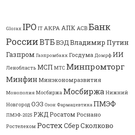
Банк
IPO
АПК
АКРА
АСВ
IT
Glorax
России
ВТБ
Владимир Путин
ВЭД
Газпром
ИИ
Госдума
Газпромбанк
Домрф
Минпромторг
МСП
Ленобласть
МТС
Минфин
Минэкономразвития
Мосбиржа
Мосбиржа
Нижний
Монополия
ПМЭФ
ОЭЗ
Новгород
Озон Фармацевтика
РЖД
Росатом
Роснано
ПМЭФ-2025
Ростех
Сколково
Сбер
Ростелеком