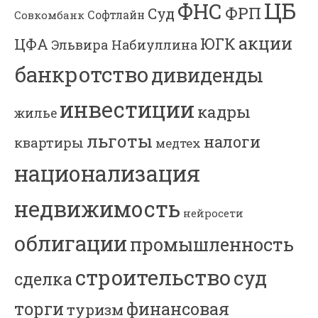
ЦБ
ФНС
ФРП
Суд
Софтлайн
Совкомбанк
акции
ЮГК
ЦФА
Эльвира Набиуллина
банкротство
дивиденды
инвестиции
кадры
жилье
льготы
налоги
квартиры
медтех
национализация
недвижимость
нейросети
облигации
промышленность
строительство
суд
сделка
торги
финансовая
туризм