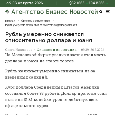
сб, 08 августа 2026
|
$
82.1665
€
94.8366
▲
▲
Главная
Финансы и инвестиции
Рубль умеренно снижается относительно доллара и юаня
Рубль умеренно снижается
относительно доллара и юаня
Ольга Никонова
·
Финансы и инвестиции
·
09:39, 26.2.2024
На Московской бирже увеличивается стоимость
доллара и юаня на старте торгов.
Рубль начинает умеренно снижаться из-за
введенных санкций.
Курс доллара Соединенных Штатов Америки
составлял более 93 рублей. Доллар при этом стал
выше на 31,81 копейки уровня действующего
официального курса.