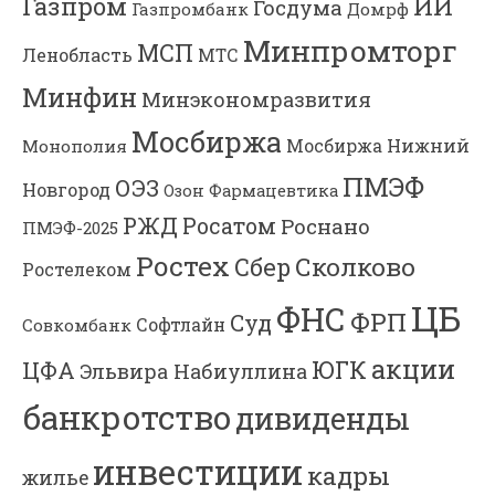
Газпром
ИИ
Госдума
Газпромбанк
Домрф
Минпромторг
МСП
Ленобласть
МТС
Минфин
Минэкономразвития
Мосбиржа
Мосбиржа
Нижний
Монополия
ПМЭФ
ОЭЗ
Новгород
Озон Фармацевтика
РЖД
Росатом
Роснано
ПМЭФ-2025
Ростех
Сколково
Сбер
Ростелеком
ЦБ
ФНС
ФРП
Суд
Софтлайн
Совкомбанк
акции
ЮГК
ЦФА
Эльвира Набиуллина
банкротство
дивиденды
инвестиции
кадры
жилье