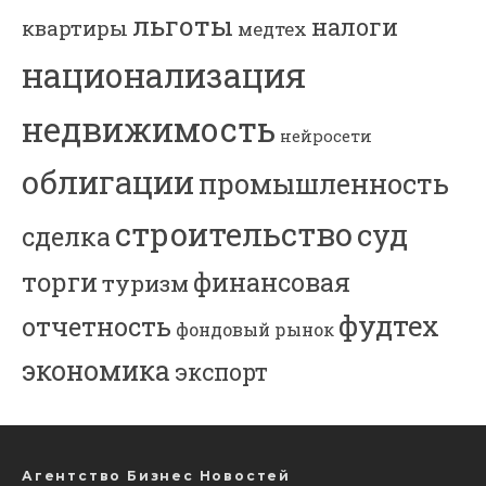
льготы
налоги
квартиры
медтех
национализация
недвижимость
нейросети
облигации
промышленность
строительство
суд
сделка
торги
финансовая
туризм
фудтех
отчетность
фондовый рынок
экономика
экспорт
Агентство Бизнес Новостей