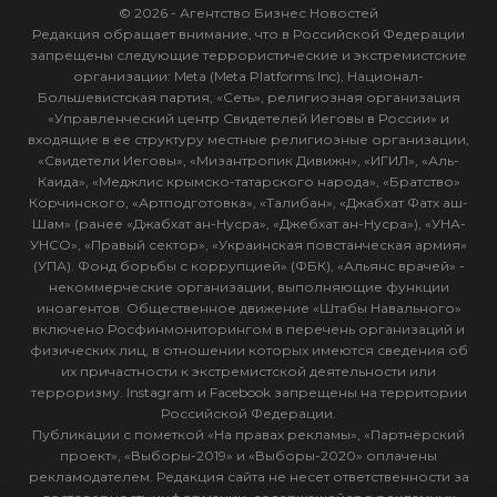
© 2026 - Агентство Бизнес Новостей
Редакция обращает внимание, что в Российской Федерации
запрещены следующие террористические и экстремистские
организации: Meta (Meta Platforms Inc), Национал-
Большевистская партия, «Сеть», религиозная организация
«Управленческий центр Свидетелей Иеговы в России» и
входящие в ее структуру местные религиозные организации,
«Свидетели Иеговы», «Мизантропик Дивижн», «ИГИЛ», «Аль-
Каида», «Меджлис крымско-татарского народа», «Братство»
Корчинского, «Артподготовка», «Талибан», «Джабхат Фатх аш-
Шам» (ранее «Джабхат ан-Нусра», «Джебхат ан-Нусра»), «УНА-
УНСО», «Правый сектор», «Украинская повстанческая армия»
(УПА). Фонд борьбы с коррупцией» (ФБК), «Альянс врачей» -
некоммерческие организации, выполняющие функции
иноагентов. Общественное движение «Штабы Навального»
включено Росфинмониторингом в перечень организаций и
физических лиц, в отношении которых имеются сведения об
их причастности к экстремистской деятельности или
терроризму. Instagram и Facebook запрещены на территории
Российской Федерации.
Публикации с пометкой «На правах рекламы», «Партнёрский
проект», «Выборы-2019» и «Выборы-2020» оплачены
рекламодателем. Редакция сайта не несет ответственности за