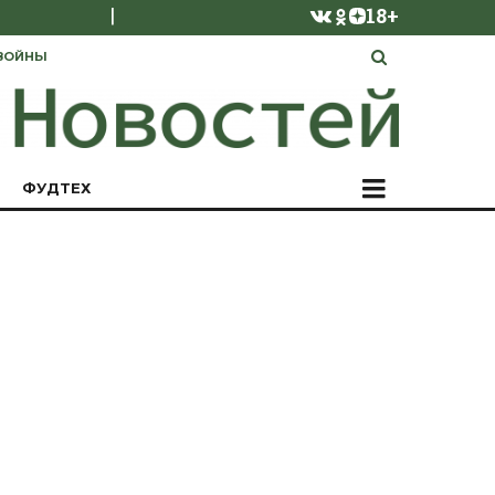
|
18+
ВОЙНЫ
ФУДТЕХ