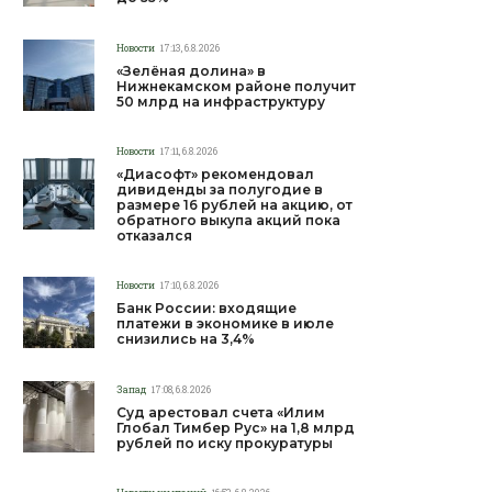
Новости
17:13, 6.8.2026
«Зелёная долина» в
Нижнекамском районе получит
50 млрд на инфраструктуру
Новости
17:11, 6.8.2026
«Диасофт» рекомендовал
дивиденды за полугодие в
размере 16 рублей на акцию, от
обратного выкупа акций пока
отказался
Новости
17:10, 6.8.2026
Банк России: входящие
платежи в экономике в июле
снизились на 3,4%
Запад
17:08, 6.8.2026
Суд арестовал счета «Илим
Глобал Тимбер Рус» на 1,8 млрд
рублей по иску прокуратуры