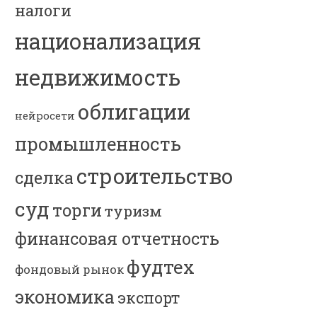
налоги
национализация
недвижимость
облигации
нейросети
промышленность
строительство
сделка
суд
торги
туризм
финансовая отчетность
фудтех
фондовый рынок
экономика
экспорт