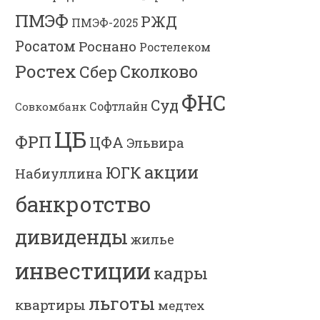
ПМЭФ
РЖД
ПМЭФ-2025
Росатом
Роснано
Ростелеком
Ростех
Сколково
Сбер
ФНС
Суд
Софтлайн
Совкомбанк
ЦБ
ФРП
ЦФА
Эльвира
акции
ЮГК
Набиуллина
банкротство
дивиденды
жилье
инвестиции
кадры
льготы
квартиры
медтех