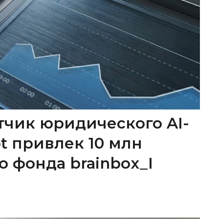
тчик юридического AI-
ot привлек 10 млн
о фонда brainbox_I