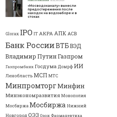
Новости компаний
16:53, 6.8.2026
«Мосводоканалу» вынесли
предостережения после
находок на водозаборе и в
стоках
IPO
АПК
АКРА
АСВ
IT
Glorax
Банк России
ВТБ
ВЭД
Газпром
Владимир Путин
ИИ
Госдума
Газпромбанк
Домрф
МСП
Ленобласть
МТС
Минпромторг
Минфин
Минэкономразвития
Монополия
Мосбиржа
Мосбиржа
Нижний
ОЭЗ
Новгород
Озон Фармацевтика