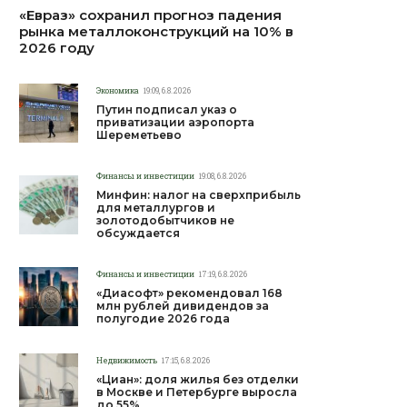
«Евраз» сохранил прогноз падения
рынка металлоконструкций на 10% в
2026 году
Экономика
19:09, 6.8.2026
Путин подписал указ о
приватизации аэропорта
Шереметьево
Финансы и инвестиции
19:08, 6.8.2026
Минфин: налог на сверхприбыль
для металлургов и
золотодобытчиков не
обсуждается
Финансы и инвестиции
17:19, 6.8.2026
«Диасофт» рекомендовал 168
млн рублей дивидендов за
полугодие 2026 года
Недвижимость
17:15, 6.8.2026
«Циан»: доля жилья без отделки
в Москве и Петербурге выросла
до 55%