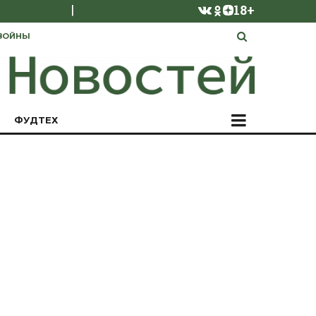
|
18+
ВОЙНЫ
ФУДТЕХ