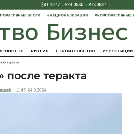
$
81.4077
€
94.0585
¥
12.0637
▲
▲
▲
ПОРАТИВНЫЕ БЛОГИ
#НАЦИОНАЛИЗАЦИЯ
#КОРПОРАТИВНЫЕ 
ЛЕННОСТЬ
РИТЕЙЛ
СТРОИТЕЛЬСТВО
ИНВЕСТИЦИИ
осле теракта
» после теракта
раций
·
11:45, 24.3.2024