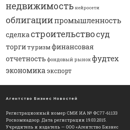
недвижимость
нейросети
облигации
промышленность
строительство
суд
сделка
торги
финансовая
туризм
фудтех
отчетность
фондовый рынок
экономика
экспорт
Агентство Бизнес Новостей
Регистрационный номер СМИ ИА № ФС77-61133
Роскомнадзор. Дата регистрации 19.03.2015.
Учредитель и издатель — ООО «Агентство Бизнес