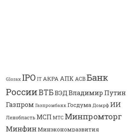
Банк
IPO
АПК
АКРА
АСВ
IT
Glorax
России
ВТБ
Владимир Путин
ВЭД
Газпром
ИИ
Госдума
Газпромбанк
Домрф
Минпромторг
МСП
Ленобласть
МТС
Минфин
Минэкономразвития