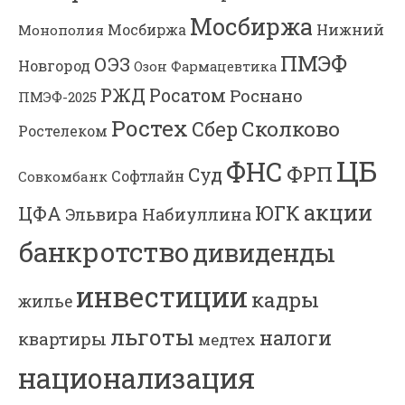
Мосбиржа
Мосбиржа
Нижний
Монополия
ПМЭФ
ОЭЗ
Новгород
Озон Фармацевтика
РЖД
Росатом
Роснано
ПМЭФ-2025
Ростех
Сколково
Сбер
Ростелеком
ЦБ
ФНС
ФРП
Суд
Софтлайн
Совкомбанк
акции
ЮГК
ЦФА
Эльвира Набиуллина
банкротство
дивиденды
инвестиции
кадры
жилье
льготы
налоги
квартиры
медтех
национализация