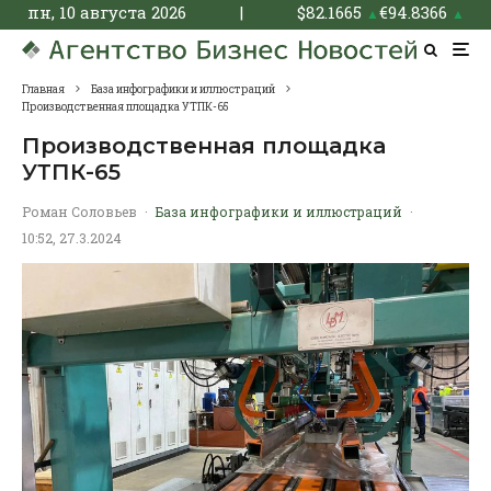
пн, 10 августа 2026
|
$
82.1665
€
94.8366
▲
▲
Главная
База инфографики и иллюстраций
Производственная площадка УТПК-65
Производственная площадка
УТПК-65
Роман Соловьев
·
База инфографики и иллюстраций
·
10:52, 27.3.2024