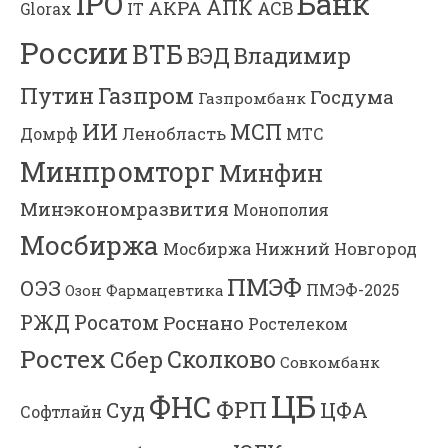
Банк
IPO
АПК
АКРА
АСВ
IT
Glorax
России
ВТБ
Владимир
ВЭД
Газпром
Путин
Госдума
Газпромбанк
ИИ
МСП
Ленобласть
МТС
Домрф
Минпромторг
Минфин
Минэкономразвития
Монополия
Мосбиржа
Мосбиржа
Нижний Новгород
ПМЭФ
ОЭЗ
ПМЭФ-2025
Озон Фармацевтика
РЖД
Росатом
Роснано
Ростелеком
Ростех
Сколково
Сбер
Совкомбанк
ЦБ
ФНС
ФРП
Суд
ЦФА
Софтлайн