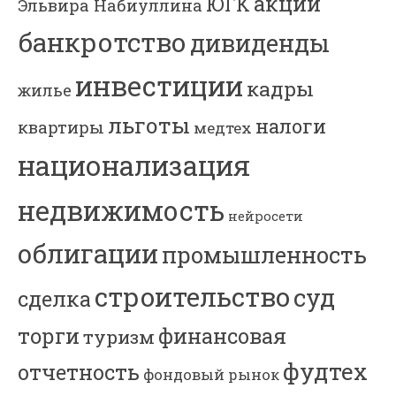
акции
ЮГК
Эльвира Набиуллина
банкротство
дивиденды
инвестиции
кадры
жилье
льготы
налоги
квартиры
медтех
национализация
недвижимость
нейросети
облигации
промышленность
строительство
суд
сделка
торги
финансовая
туризм
фудтех
отчетность
фондовый рынок