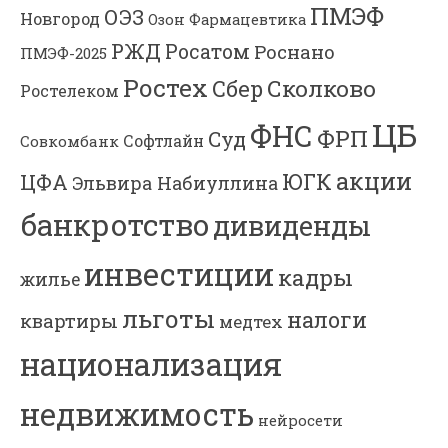
ПМЭФ
ОЭЗ
Новгород
Озон Фармацевтика
РЖД
Росатом
Роснано
ПМЭФ-2025
Ростех
Сколково
Сбер
Ростелеком
ЦБ
ФНС
ФРП
Суд
Софтлайн
Совкомбанк
акции
ЮГК
ЦФА
Эльвира Набиуллина
банкротство
дивиденды
инвестиции
кадры
жилье
льготы
налоги
квартиры
медтех
национализация
недвижимость
нейросети