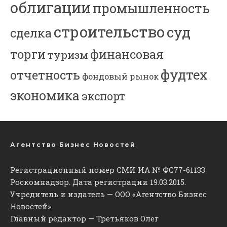
облигации
промышленность
строительство
суд
сделка
торги
финансовая
туризм
фудтех
отчетность
фондовый рынок
экономика
экспорт
Агентство Бизнес Новостей
Регистрационный номер СМИ ИА № ФС77-61133
Роскомнадзор. Дата регистрации 19.03.2015.
Учредитель и издатель — ООО «Агентство Бизнес
Новостей».
Главный редактор — Третьяков Олег