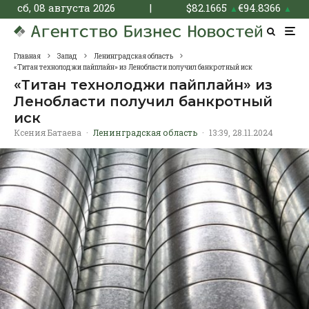
сб, 08 августа 2026
|
$
82.1665
€
94.8366
▲
▲
Главная
Запад
Ленинградская область
«Титан технолоджи пайплайн» из Ленобласти получил банкротный иск
«Титан технолоджи пайплайн» из
Ленобласти получил банкротный
иск
Ксения Батаева
·
Ленинградская область
·
13:39, 28.11.2024