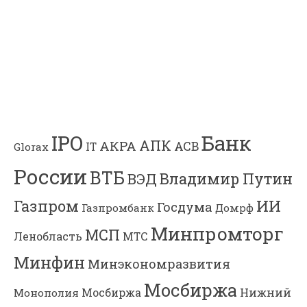
Банк
IPO
АПК
АКРА
АСВ
IT
Glorax
России
ВТБ
Владимир Путин
ВЭД
Газпром
ИИ
Госдума
Газпромбанк
Домрф
Минпромторг
МСП
Ленобласть
МТС
Минфин
Минэкономразвития
Мосбиржа
Мосбиржа
Нижний
Монополия