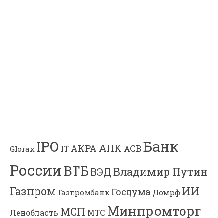
Банк
IPO
АПК
АКРА
АСВ
IT
Glorax
России
ВТБ
Владимир Путин
ВЭД
Газпром
ИИ
Госдума
Газпромбанк
Домрф
Минпромторг
МСП
Ленобласть
МТС