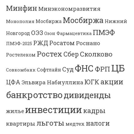
Минфин
Минэкономразвития
Мосбиржа
Мосбиржа
Нижний
Монополия
ПМЭФ
ОЭЗ
Новгород
Озон Фармацевтика
РЖД
Росатом
Роснано
ПМЭФ-2025
Ростех
Сколково
Сбер
Ростелеком
ЦБ
ФНС
ФРП
Суд
Софтлайн
Совкомбанк
акции
ЮГК
ЦФА
Эльвира Набиуллина
банкротство
дивиденды
инвестиции
кадры
жилье
льготы
налоги
квартиры
медтех