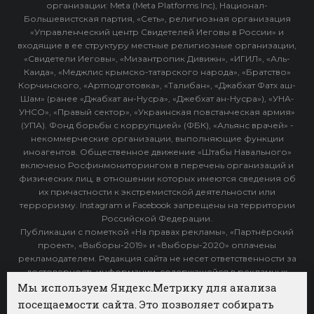
организации: Meta (Meta Platforms Inc), Национал-
Большевистская партия, «Сеть», религиозная организация
«Управленческий центр Свидетелей Иеговы в России» и
входящие в ее структуру местные религиозные организации,
«Свидетели Иеговы», «Мизантропик Дивижн», «ИГИЛ», «Аль-
Каида», «Меджлис крымско-татарского народа», «Братство»
Корчинского, «Артподготовка», «Талибан», «Джабхат Фатх аш-
Шам» (ранее «Джабхат ан-Нусра», «Джебхат ан-Нусра»), «УНА-
УНСО», «Правый сектор», «Украинская повстанческая армия»
(УПА). Фонд борьбы с коррупцией» (ФБК), «Альянс врачей» -
некоммерческие организации, выполняющие функции
иноагентов. Общественное движение «Штабы Навального»
включено Росфинмониторингом в перечень организаций и
физических лиц, в отношении которых имеются сведения об
их причастности к экстремистской деятельности или
терроризму. Instagram и Facebook запрещены на территории
Российской Федерации.
Публикации с пометкой «На правах рекламы», «Партнёрский
проект», «Выборы-2019» и «Выборы-2020» оплачены
рекламодателем. Редакция сайта не несет ответственности за
достоверность информации, содержащейся в рекламных
объявлениях.
Мы используем Яндекс.Метрику для анализа
посещаемости сайта. Это позволяет собирать