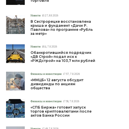
торговля
Новости
10:27, 8.8.2026
В Сестрорецке восстановлена
крыша и фундамент «Дачи Р.
Павлова» по программе «Рубль
за метр»
Новости
18:11, 7.8.2026
Обанкротившийся подрядчик
«ДВ Строй» подал иск к
«РЖДстрой» на 103,7 млн рублей
Финансы и инвестиции
17:57, 7.8.2026
«ММЦБ» 12 августа обсудит
дивиденды по акциям
общества
Финансы и инвестиции
17:56, 7.8.2026
«СПБ Биржа» готовит запуск
торгов криптовалютами после
актов Банка России
Новости
17:49, 7.8.2026