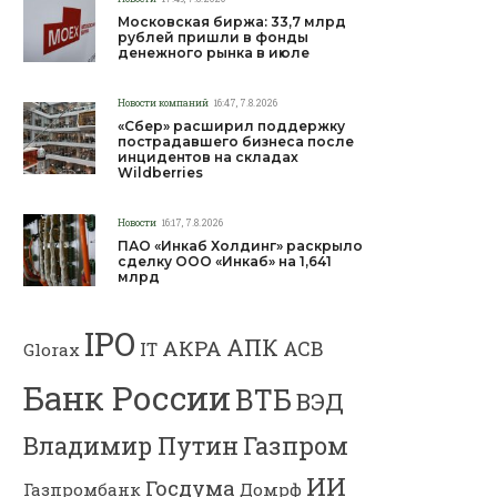
Московская биржа: 33,7 млрд
рублей пришли в фонды
денежного рынка в июле
Новости компаний
16:47, 7.8.2026
«Сбер» расширил поддержку
пострадавшего бизнеса после
инцидентов на складах
Wildberries
Новости
16:17, 7.8.2026
ПАО «Инкаб Холдинг» раскрыло
сделку ООО «Инкаб» на 1,641
млрд
IPO
АПК
АКРА
АСВ
IT
Glorax
Банк России
ВТБ
ВЭД
Владимир Путин
Газпром
ИИ
Госдума
Газпромбанк
Домрф