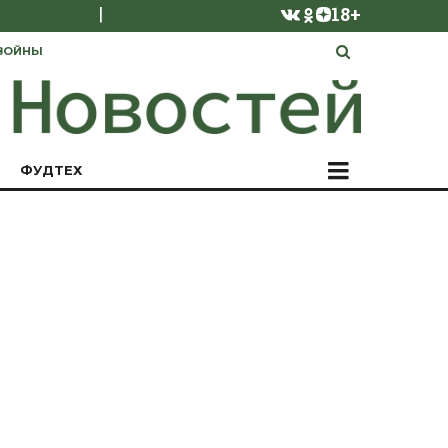
|
18+
ВОЙНЫ
ФУДТЕХ