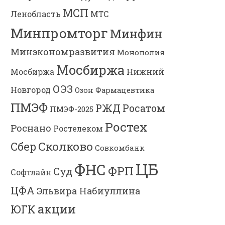
МСП
Ленобласть
МТС
Минпромторг
Минфин
Минэкономразвития
Монополия
Мосбиржа
Мосбиржа
Нижний
ОЭЗ
Новгород
Озон Фармацевтика
ПМЭФ
РЖД
Росатом
ПМЭФ-2025
Ростех
Роснано
Ростелеком
Сколково
Сбер
Совкомбанк
ЦБ
ФНС
ФРП
Суд
Софтлайн
ЦФА
Эльвира Набиуллина
акции
ЮГК