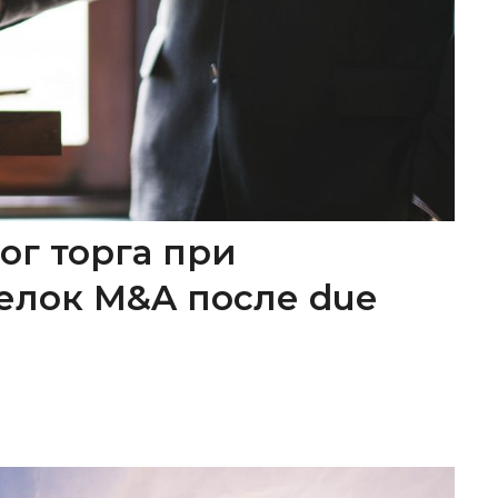
ог торга при
елок M&A после due