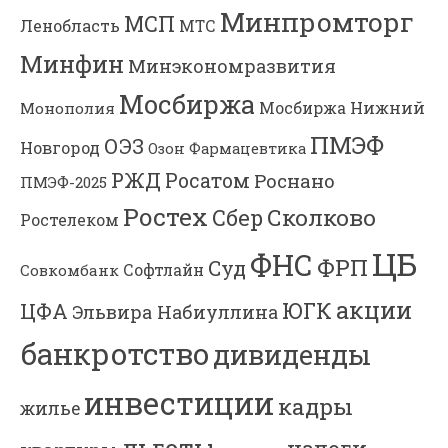
Минпромторг
МСП
Ленобласть
МТС
Минфин
Минэкономразвития
Мосбиржа
Мосбиржа
Нижний
Монополия
ПМЭФ
ОЭЗ
Новгород
Озон Фармацевтика
РЖД
Росатом
Роснано
ПМЭФ-2025
Ростех
Сколково
Сбер
Ростелеком
ЦБ
ФНС
ФРП
Суд
Софтлайн
Совкомбанк
акции
ЮГК
ЦФА
Эльвира Набиуллина
банкротство
дивиденды
инвестиции
кадры
жилье
льготы