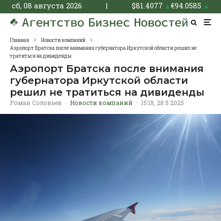
сб, 08 августа 2026
|
$
81.4077
€
94.0585
▲
▲
Главная
Новости компаний
Аэропорт Братска после внимания губернатора Иркутской области решил не
тратиться на дивиденды
Аэропорт Братска после внимания
губернатора Иркутской области
решил не тратиться на дивиденды
Роман Соловьев
·
Новости компаний
·
15:18, 28.5.2025