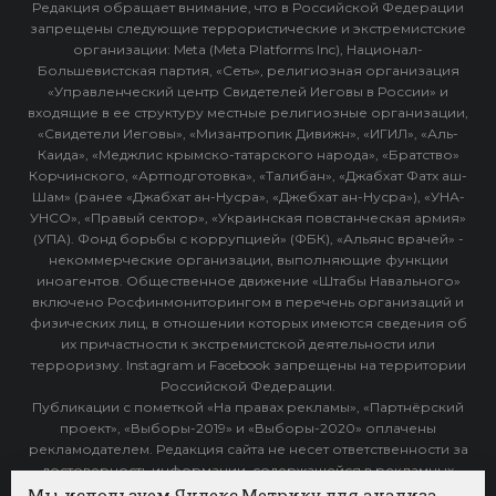
Редакция обращает внимание, что в Российской Федерации
запрещены следующие террористические и экстремистские
организации: Meta (Meta Platforms Inc), Национал-
Большевистская партия, «Сеть», религиозная организация
«Управленческий центр Свидетелей Иеговы в России» и
входящие в ее структуру местные религиозные организации,
«Свидетели Иеговы», «Мизантропик Дивижн», «ИГИЛ», «Аль-
Каида», «Меджлис крымско-татарского народа», «Братство»
Корчинского, «Артподготовка», «Талибан», «Джабхат Фатх аш-
Шам» (ранее «Джабхат ан-Нусра», «Джебхат ан-Нусра»), «УНА-
УНСО», «Правый сектор», «Украинская повстанческая армия»
(УПА). Фонд борьбы с коррупцией» (ФБК), «Альянс врачей» -
некоммерческие организации, выполняющие функции
иноагентов. Общественное движение «Штабы Навального»
включено Росфинмониторингом в перечень организаций и
физических лиц, в отношении которых имеются сведения об
их причастности к экстремистской деятельности или
терроризму. Instagram и Facebook запрещены на территории
Российской Федерации.
Публикации с пометкой «На правах рекламы», «Партнёрский
проект», «Выборы-2019» и «Выборы-2020» оплачены
рекламодателем. Редакция сайта не несет ответственности за
достоверность информации, содержащейся в рекламных
объявлениях.
Мы используем Яндекс.Метрику для анализа