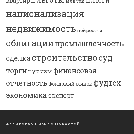
налоги
квартиры
медтех
национализация
недвижимость
нейросети
облигации
промышленность
строительство
суд
сделка
торги
финансовая
туризм
фудтех
отчетность
фондовый рынок
экономика
экспорт
Агентство Бизнес Новостей