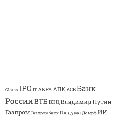
Банк
IPO
АПК
АКРА
АСВ
IT
Glorax
России
ВТБ
Владимир Путин
ВЭД
Газпром
ИИ
Госдума
Газпромбанк
Домрф