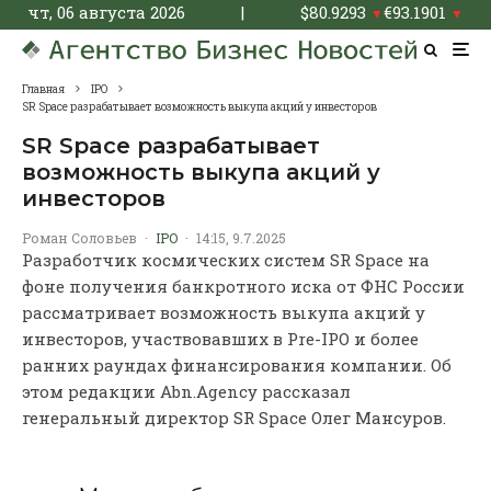
чт, 06 августа 2026
|
$
80.9293
€
93.1901
▼
▼
Главная
IPO
SR Space разрабатывает возможность выкупа акций у инвесторов
SR Space разрабатывает
возможность выкупа акций у
инвесторов
Роман Соловьев
·
IPO
·
14:15, 9.7.2025
Разработчик космических систем SR Space на
фоне получения банкротного иска от ФНС России
рассматривает возможность выкупа акций у
инвесторов, участвовавших в Pre-IPO и более
ранних раундах финансирования компании. Об
этом редакции Abn.Agency рассказал
генеральный директор SR Space Олег Мансуров.