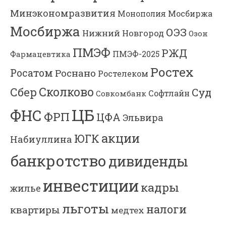
Минэкономразвития
Мосбиржа
Монополия
Мосбиржа
ОЭЗ
Нижний Новгород
Озон
ПМЭФ
РЖД
Фармацевтика
ПМЭФ-2025
Ростех
Росатом
Роснано
Ростелеком
Сколково
Сбер
Суд
Софтлайн
Совкомбанк
ЦБ
ФНС
ФРП
ЦФА
Эльвира
акции
ЮГК
Набиуллина
банкротство
дивиденды
инвестиции
кадры
жилье
льготы
налоги
квартиры
медтех