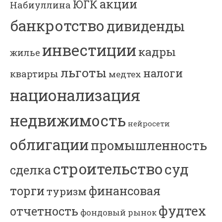
акции
ЮГК
Набиуллина
банкротство
дивиденды
инвестиции
кадры
жилье
льготы
налоги
квартиры
медтех
национализация
недвижимость
нейросети
облигации
промышленность
строительство
суд
сделка
торги
финансовая
туризм
фудтех
отчетность
фондовый рынок