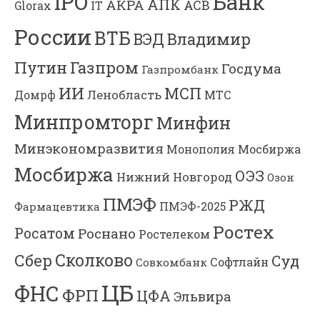
Банк
IPO
АПК
АКРА
АСВ
IT
Glorax
России
ВТБ
Владимир
ВЭД
Газпром
Путин
Госдума
Газпромбанк
ИИ
МСП
Ленобласть
МТС
Домрф
Минпромторг
Минфин
Минэкономразвития
Мосбиржа
Монополия
Мосбиржа
ОЭЗ
Нижний Новгород
Озон
ПМЭФ
РЖД
Фармацевтика
ПМЭФ-2025
Ростех
Росатом
Роснано
Ростелеком
Сколково
Сбер
Суд
Софтлайн
Совкомбанк
ЦБ
ФНС
ФРП
ЦФА
Эльвира