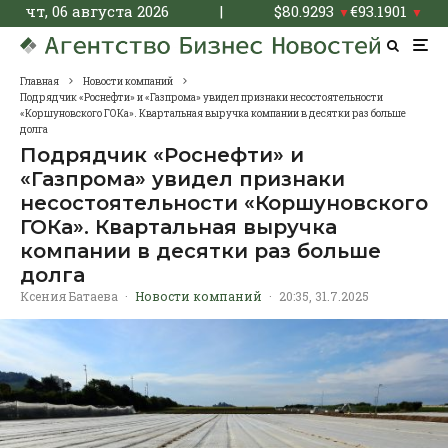
чт, 06 августа 2026
|
$
80.9293
€
93.1901
▼
▼
Главная
Новости компаний
Подрядчик «Роснефти» и «Газпрома» увидел признаки несостоятельности
«Коршуновского ГОКа». Квартальная выручка компании в десятки раз больше
долга
Подрядчик «Роснефти» и
«Газпрома» увидел признаки
несостоятельности «Коршуновского
ГОКа». Квартальная выручка
компании в десятки раз больше
долга
Ксения Батаева
·
Новости компаний
·
20:35, 31.7.2025