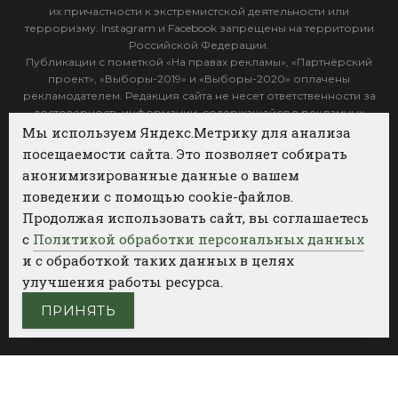
их причастности к экстремистской деятельности или
терроризму. Instagram и Facebook запрещены на территории
Российской Федерации.
Публикации с пометкой «На правах рекламы», «Партнёрский
проект», «Выборы-2019» и «Выборы-2020» оплачены
рекламодателем. Редакция сайта не несет ответственности за
достоверность информации, содержащейся в рекламных
объявлениях.
Мы используем Яндекс.Метрику для анализа
посещаемости сайта. Это позволяет собирать
Архив
анонимизированные данные о вашем
поведении с помощью cookie-файлов.
Категории
Продолжая использовать сайт, вы соглашаетесь
ФОТОБАНК АГЕНТСТВА БИЗНЕС НОВОСТЕЙ
с
Политикой обработки персональных данных
и с обработкой таких данных в целях
РЕГИОНЫ
ПОЛИТИКА
ОБЩЕСТВО
КУЛЬТУРА
улучшения работы ресурса.
НАУКА
СПОРТ
ПРИНЯТЬ