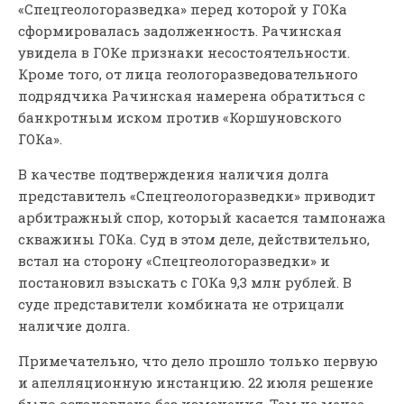
«Спецгеологоразведка» перед которой у ГОКа
сформировалась задолженность. Рачинская
увидела в ГОКе признаки несостоятельности.
Кроме того, от лица геологоразведовательного
подрядчика Рачинская намерена обратиться с
банкротным иском против «Коршуновского
ГОКа».
В качестве подтверждения наличия долга
представитель «Спецгеологоразведки» приводит
арбитражный спор, который касается тампонажа
скважины ГОКа. Суд в этом деле, действительно,
встал на сторону «Спецгеологоразведки» и
постановил взыскать с ГОКа 9,3 млн рублей. В
суде представители комбината не отрицали
наличие долга.
Примечательно, что дело прошло только первую
и апелляционную инстанцию. 22 июля решение
было остановлено без изменения. Тем не менее