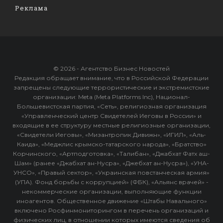
Реклама
© 2026 - Агентство Бизнес Новостей
Редакция обращает внимание, что в Российской Федерации
запрещены следующие террористические и экстремистские
организации: Meta (Meta Platforms Inc), Национал-
Большевистская партия, «Сеть», религиозная организация
«Управленческий центр Свидетелей Иеговы в России» и
входящие в ее структуру местные религиозные организации,
«Свидетели Иеговы», «Мизантропик Дивижн», «ИГИЛ», «Аль-
Каида», «Меджлис крымско-татарского народа», «Братство»
Корчинского, «Артподготовка», «Талибан», «Джабхат Фатх аш-
Шам» (ранее «Джабхат ан-Нусра», «Джебхат ан-Нусра»), «УНА-
УНСО», «Правый сектор», «Украинская повстанческая армия»
(УПА). Фонд борьбы с коррупцией» (ФБК), «Альянс врачей» -
некоммерческие организации, выполняющие функции
иноагентов. Общественное движение «Штабы Навального»
включено Росфинмониторингом в перечень организаций и
физических лиц, в отношении которых имеются сведения об