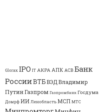
Банк
IPO
АПК
АКРА
АСВ
IT
Glorax
России
ВТБ
Владимир
ВЭД
Газпром
Путин
Госдума
Газпромбанк
ИИ
МСП
Ленобласть
МТС
Домрф
Минпромторг
Минфин