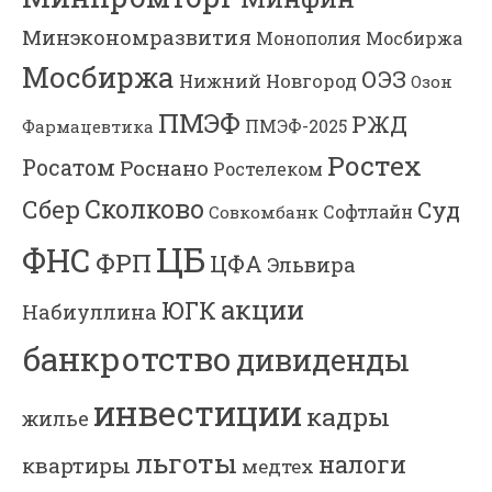
Минэкономразвития
Мосбиржа
Монополия
Мосбиржа
ОЭЗ
Нижний Новгород
Озон
ПМЭФ
РЖД
Фармацевтика
ПМЭФ-2025
Ростех
Росатом
Роснано
Ростелеком
Сколково
Сбер
Суд
Софтлайн
Совкомбанк
ЦБ
ФНС
ФРП
ЦФА
Эльвира
акции
ЮГК
Набиуллина
банкротство
дивиденды
инвестиции
кадры
жилье
льготы
налоги
квартиры
медтех