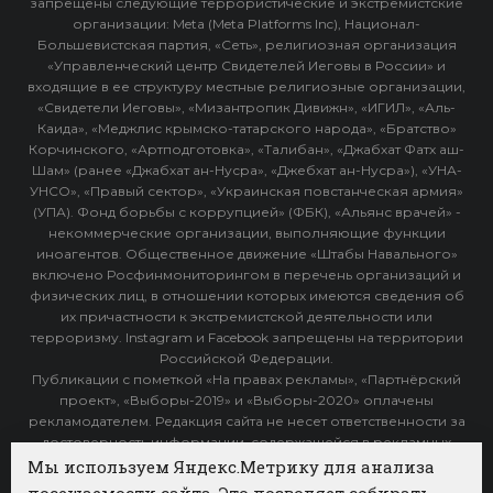
запрещены следующие террористические и экстремистские
организации: Meta (Meta Platforms Inc), Национал-
Большевистская партия, «Сеть», религиозная организация
«Управленческий центр Свидетелей Иеговы в России» и
входящие в ее структуру местные религиозные организации,
«Свидетели Иеговы», «Мизантропик Дивижн», «ИГИЛ», «Аль-
Каида», «Меджлис крымско-татарского народа», «Братство»
Корчинского, «Артподготовка», «Талибан», «Джабхат Фатх аш-
Шам» (ранее «Джабхат ан-Нусра», «Джебхат ан-Нусра»), «УНА-
УНСО», «Правый сектор», «Украинская повстанческая армия»
(УПА). Фонд борьбы с коррупцией» (ФБК), «Альянс врачей» -
некоммерческие организации, выполняющие функции
иноагентов. Общественное движение «Штабы Навального»
включено Росфинмониторингом в перечень организаций и
физических лиц, в отношении которых имеются сведения об
их причастности к экстремистской деятельности или
терроризму. Instagram и Facebook запрещены на территории
Российской Федерации.
Публикации с пометкой «На правах рекламы», «Партнёрский
проект», «Выборы-2019» и «Выборы-2020» оплачены
рекламодателем. Редакция сайта не несет ответственности за
достоверность информации, содержащейся в рекламных
объявлениях.
Мы используем Яндекс.Метрику для анализа