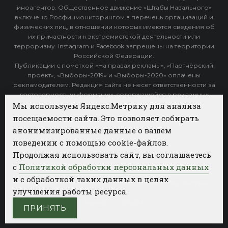
иноагентов. Общественное движение «Штабы Навального»
включено Росфинмониторингом в перечень организаций и
физических лиц, в отношении которых имеются сведения об
их причастности к экстремистской деятельности или
терроризму. Instagram и Facebook запрещены на территории
Российской Федерации.
Публикации с пометкой «На правах рекламы», «Партнёрский
проект», «Выборы-2019» и «Выборы-2020» оплачены
рекламодателем. Редакция сайта не несет ответственности за
достоверность информации, содержащейся в рекламных
объявлениях.
Мы используем Яндекс.Метрику для анализа
посещаемости сайта. Это позволяет собирать
Архив
анонимизированные данные о вашем
поведении с помощью cookie-файлов.
Категории
Продолжая использовать сайт, вы соглашаетесь
ФОТОБАНК АГЕНТСТВА БИЗНЕС НОВОСТЕЙ
с
Политикой обработки персональных данных
и с обработкой таких данных в целях
РЕГИОНЫ
ПОЛИТИКА
ОБЩЕСТВО
КУЛЬТУРА
улучшения работы ресурса.
НАУКА
СПОРТ
ПРИНЯТЬ