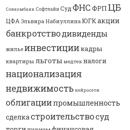
ЦБ
ФНС
ФРП
Суд
Софтлайн
Совкомбанк
акции
ЮГК
ЦФА
Эльвира Набиуллина
банкротство
дивиденды
инвестиции
кадры
жилье
льготы
налоги
квартиры
медтех
национализация
недвижимость
нейросети
облигации
промышленность
строительство
суд
сделка
торги
финансовая
туризм