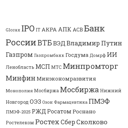
Банк
IPO
АПК
АКРА
АСВ
IT
Glorax
России
ВТБ
Владимир Путин
ВЭД
Газпром
ИИ
Госдума
Газпромбанк
Домрф
Минпромторг
МСП
Ленобласть
МТС
Минфин
Минэкономразвития
Мосбиржа
Мосбиржа
Нижний
Монополия
ПМЭФ
ОЭЗ
Новгород
Озон Фармацевтика
РЖД
Росатом
Роснано
ПМЭФ-2025
Ростех
Сколково
Сбер
Ростелеком