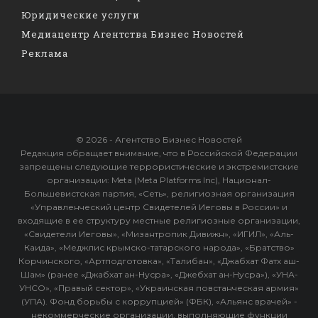
Юридические услуги
Медиацентр Агентства Бизнес Новостей
Реклама
© 2026 - Агентство Бизнес Новостей
Редакция обращает внимание, что в Российской Федерации
запрещены следующие террористические и экстремистские
организации: Meta (Meta Platforms Inc), Национал-
Большевистская партия, «Сеть», религиозная организация
«Управленческий центр Свидетелей Иеговы в России» и
входящие в ее структуру местные религиозные организации,
«Свидетели Иеговы», «Мизантропик Дивижн», «ИГИЛ», «Аль-
Каида», «Меджлис крымско-татарского народа», «Братство»
Корчинского, «Артподготовка», «Талибан», «Джабхат Фатх аш-
Шам» (ранее «Джабхат ан-Нусра», «Джебхат ан-Нусра»), «УНА-
УНСО», «Правый сектор», «Украинская повстанческая армия»
(УПА). Фонд борьбы с коррупцией» (ФБК), «Альянс врачей» -
некоммерческие организации, выполняющие функции